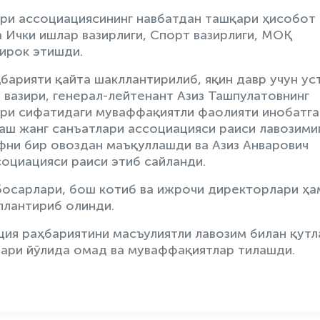
ари ассоциациясининг навбатдан ташқари ҳисобот
 Ички ишлар вазирлиги, Спорт вазирлиги, МОҚ
ирок этишди.
арияти қайта шакллантирилиб, яқин давр учун ус
 вазири, генерал-лейтенант Азиз Ташпулатовнинг
ри сифатидаги муваффақиятли фаолияти инобатга
лаш жанг санъатлари ассоциацияси раиси лавозими
фни бир овоздан маъқуллашди ва Азиз Анварович
оциацияси раиси этиб сайланди.
босарлари, бош котиб ва ижрочи директорлари ҳа
ллантириб олинди.
ия раҳбариятини масъулиятли лавозим билан қутл
ари йўлида омад ва муваффақиятлар тилашди.