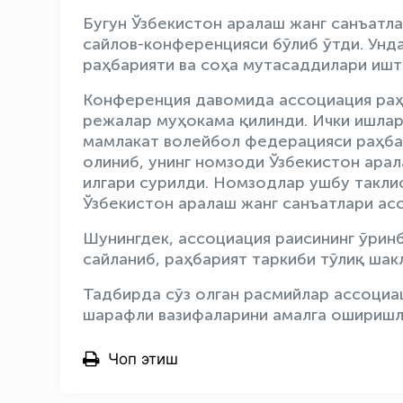
Бугун Ўзбекистон аралаш жанг санъатл
сайлов-конференцияси бўлиб ўтди. Унда
раҳбарияти ва соҳа мутасаддилари ишт
Конференция давомида ассоциация раҳб
режалар муҳокама қилинди. Ички ишлар
мамлакат волейбол федерацияси раҳба
олиниб, унинг номзоди Ўзбекистон ара
илгари сурилди. Номзодлар ушбу такли
Ўзбекистон аралаш жанг санъатлари асс
Шунингдек, ассоциация раисининг ўрин
сайланиб, раҳбарият таркиби тўлиқ шак
Тадбирда сўз олган расмийлар ассоциац
шарафли вазифаларини амалга оширишл
Чоп этиш