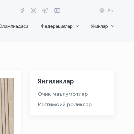
Ўз
Олимпиадаси
Федерациялар
Ўйинлар
Янгиликлар
Очиқ маълумотлар
Ижтимоий роликлар