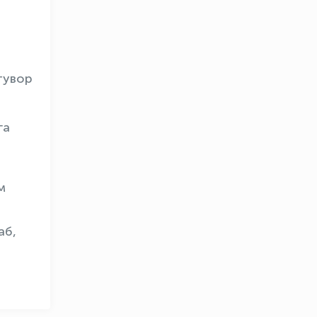
тувор
га
OLYMPCHIK AI - yordamchi
Онлайн · olympic.uz
м
аб,