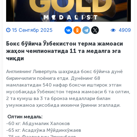
15 Сентябр 2025
4909
Бокс бўйича Ўзбекистон терма жамоаси
жаҳон чемпионатида 11 та медалга эга
чиқди
Англиянинг Ливерпуль шаҳрида бокс бўйича дунё
биринчилиги поёнига етди. Дунёнинг 68
мамлакатидан 540 нафар боксчи иштирок этган
мусобақада Ўзбекистон терма жамоаси 6 та олтин,
2 та кумуш ва 3 та бронза медаллари билан
умумжамоа ҳисобида иккинчи ўринни эгаллади.
Олтин медаль:
-60 кг: Абдумалик Халоков
-65 кг: Асадхўжа Мўйдинхўжаев
-75 кг: Фазлиддин Эркинбоев