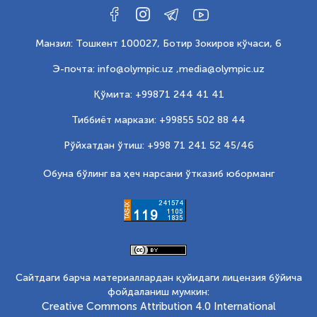
Манзил: Тошкент 100027, Ботир Зокиров кўчаси, 6
Э-почта: info@olympic.uz ,
media@olympic.uz
Қўмита: +99871 244 41 41
Тиббиёт маркази: +99855 502 88 44
Рўйхатдан ўтиш: +998 71 241 52 45/46
Обуна бўлинг ва ҳеч нарсани ўтказиб юборманг
Сайтдаги барча материаллардан қуйидаги лицензия бўйича
фойдаланиш мумкин:
Creative Commons Attribution 4.0 International