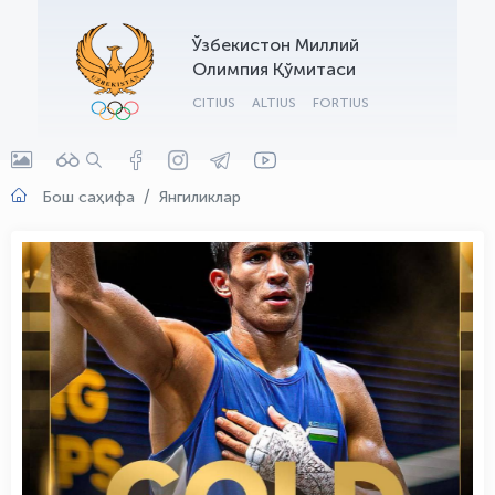
OLYMPCHIK AI - yordamchi
Ўзбекистон Миллий
Онлайн · olympic.uz
Олимпия Қўмитаси
CITIUS
ALTIUS
FORTIUS
Бош саҳифа
Янгиликлар