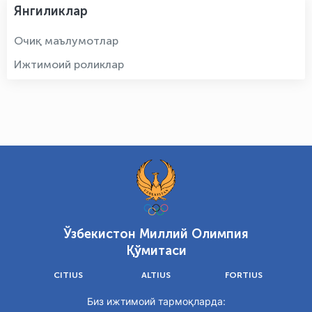
Янгиликлар
Очиқ маълумотлар
Ижтимоий роликлар
Ўзбекистон Миллий Олимпия
Қўмитаси
CITIUS
ALTIUS
FORTIUS
Биз ижтимоий тармоқларда: