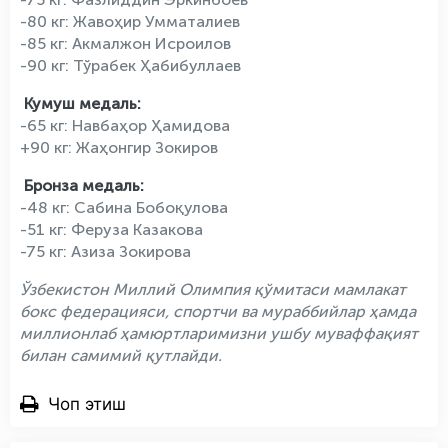
-80 кг: Жавоҳир Умматалиев
-85 кг: Акмалжон Исроилов
-90 кг: Тўрабек Ҳабибуллаев
Кумуш медаль:
-65 кг: Навбаҳор Ҳамидова
+90 кг: Жаҳонгир Зокиров
Бронза медаль:
-48 кг: Сабина Бобоқулова
-51 кг: Феруза Казакова
-75 кг: Азиза Зокирова
Ўзбекистон Миллий Олимпия қўмитаси мамлакат
бокс федерацияси, спортчи ва мураббийлар ҳамда
миллионлаб ҳамюртларимизни ушбу муваффақият
билан самимий қутлайди.
Чоп этиш