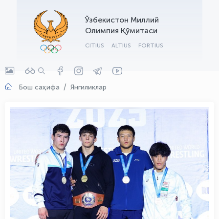
OLYMPCHIK AI - yordamchi
Ўзбекистон Миллий
Онлайн · olympic.uz
Олимпия Қўмитаси
CITIUS
ALTIUS
FORTIUS
Бош саҳифа
Янгиликлар