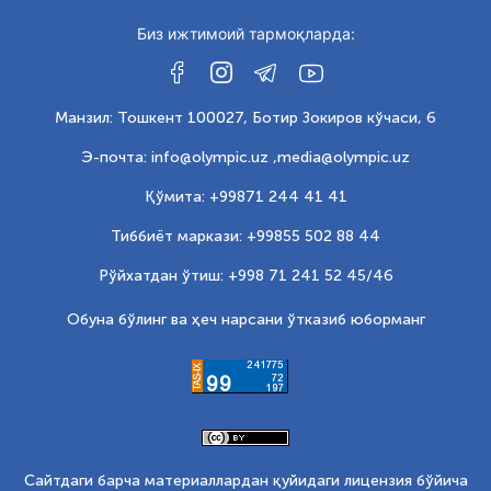
Биз ижтимоий тармоқларда:
Манзил: Тошкент 100027, Ботир Зокиров кўчаси, 6
Э-почта: info@olympic.uz ,
media@olympic.uz
Қўмита: +99871 244 41 41
Тиббиёт маркази: +99855 502 88 44
Рўйхатдан ўтиш: +998 71 241 52 45/46
Обуна бўлинг ва ҳеч нарсани ўтказиб юборманг
Сайтдаги барча материаллардан қуйидаги лицензия бўйича