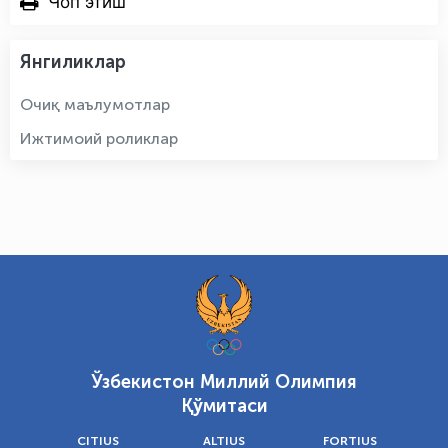
Чоп этиш
Янгиликлар
Очиқ маълумотлар
Ижтимоий роликлар
Ўзбекистон Миллий Олимпия
Қўмитаси
CITIUS
ALTIUS
FORTIUS