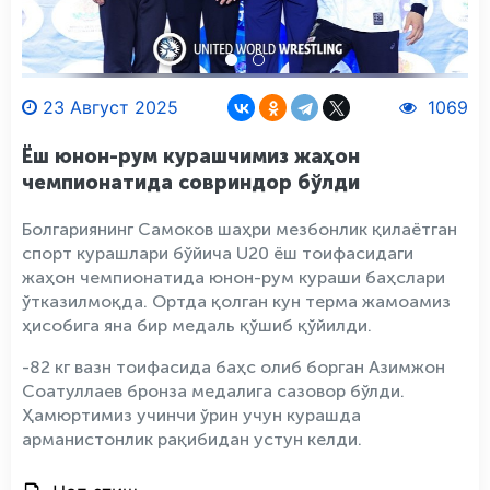
23 Август 2025
1069
Ёш юнон-рум курашчимиз жаҳон
чемпионатида совриндор бўлди
Болгариянинг Самоков шаҳри мезбонлик қилаётган
спорт курашлари бўйича U20 ёш тоифасидаги
жаҳон чемпионатида юнон-рум кураши баҳслари
ўтказилмоқда. Ортда қолган кун терма жамоамиз
ҳисобига яна бир медаль қўшиб қўйилди.
-82 кг вазн тоифасида баҳс олиб борган Азимжон
Соатуллаев бронза медалига сазовор бўлди.
Ҳамюртимиз учинчи ўрин учун курашда
арманистонлик рақибидан устун келди.