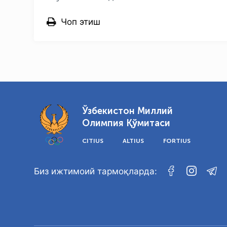
Чоп этиш
Ўзбекистон Миллий
Олимпия Қўмитаси
CITIUS
ALTIUS
FORTIUS
Биз ижтимоий тармоқларда: