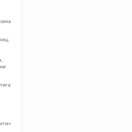
кама
риц,
,
ни
тига
OLYMPCHIK AI - yordamchi
Онлайн · olympic.uz
ити«