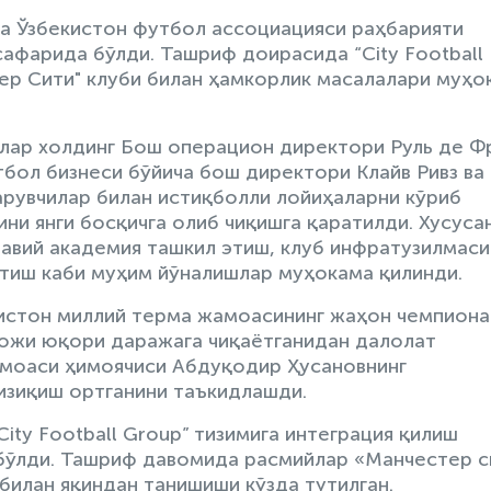
а Ўзбекистон футбол ассоциацияси раҳбарияти
афарида бўлди. Ташриф доирасида “City Football
тер Сити" клуби билан ҳамкорлик масалалари муҳо
лар холдинг Бош операцион директори Руль де Ф
бол бизнеси бўйича бош директори Клайв Ривз ва
рувчилар билан истиқболли лойиҳаларни кўриб
ни янги босқичга олиб чиқишга қаратилди. Хусусан
авий академия ташкил этиш, клуб инфратузилмаси
тиш каби муҳим йўналишлар муҳокама қилинди.
кистон миллий терма жамоасининг жаҳон чемпиона
вожи юқори даражага чиқаётганидан далолат
амоаси ҳимоячиси Абдуқодир Ҳусановнинг
изиқиш ортганини таъкидлашди.
ity Football Group” тизимига интеграция қилиш
 бўлди. Ташриф давомида расмийлар «Манчестер с
билан яқиндан танишиши кўзда тутилган.