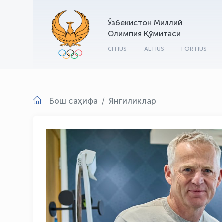
Ўзбекистон Миллий
Олимпия Қўмитаси
CITIUS
ALTIUS
FORTIUS
Бош саҳифа
Янгиликлар