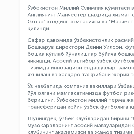
Ўзбекистон Миллий Олимпия қўмитаси в
Англиянинг Манчестер шаҳрида хизмат с
Group” холдинг компанияси ва "Манчес
қилинди.
Сафар давомида ўзбекистонлик расмий
Бошқарув директори Денни Уилсон, фут
бошқа кўплаб йўналишлар бўйича бошқа
чиқишди. Асосий эътибор ўзбек футболи
тизимда инновацион ёндашувлар, замон
яхшилаш ва халқаро тажрибани жорий э
Ўз навбатида компания вакиллари Ўзбе
йўл олгани мамлакатимизда футбол ри
беришини, Ўзбекистон миллий терма ж
трансферидан кейин ўзбек футболига қ
Шунингдек, ўзбек клубларидан бирини “C
музокараларнинг асосий мавзуларидан
клубининг академияси ва жамоа тизими 