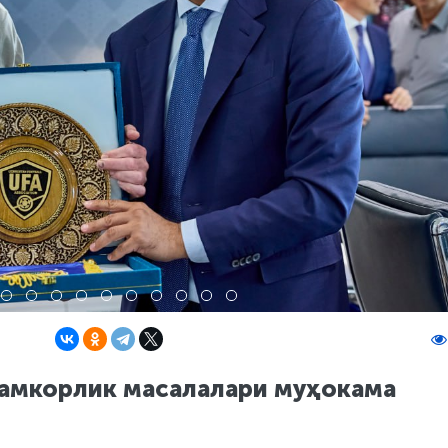
н ҳамкорлик масалалари муҳокама