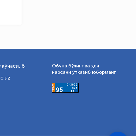
 кўчаси, 6
Обуна бўлинг ва ҳеч
нарсани ўтказиб юборманг
c.uz