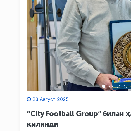
23 Август 2025
“City Football Group” била
қилинди