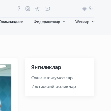
Ўз
Олимпиадаси
Федерациялар
Ўйинлар
Янгиликлар
Очиқ маълумотлар
Ижтимоий роликлар