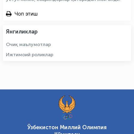
Чоп этиш
Янгиликлар
Очиқ маълумотлар
Ижтимоий роликлар
Ўзбекистон Миллий Олимпия