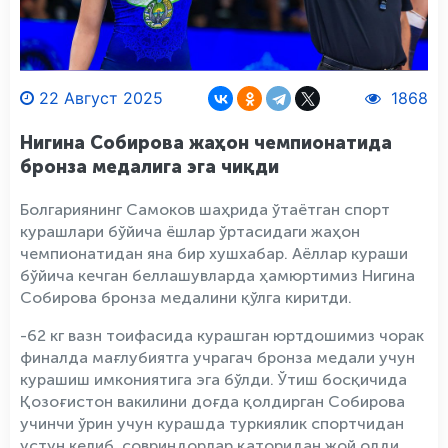
22 Август 2025
1868
Нигина Собирова жаҳон чемпионатида
бронза медалига эга чиқди
Болгариянинг Самоков шаҳрида ўтаётган спорт
курашлари бўйича ёшлар ўртасидаги жаҳон
чемпионатидан яна бир хушхабар. Аёллар кураши
бўйича кечган беллашувларда ҳамюртимиз Нигина
Собирова бронза медалини қўлга киритди.
-62 кг вазн тоифасида курашган юртдошимиз чорак
финалда мағлубиятга учрагач бронза медали учун
курашиш имкониятига эга бўлди. Ўтиш босқичида
Қозоғистон вакилини доғда қолдирган Собирова
учинчи ўрин учун курашда туркиялик спортчидан
устун келиб, совриндорлар қаторидан жой олди.