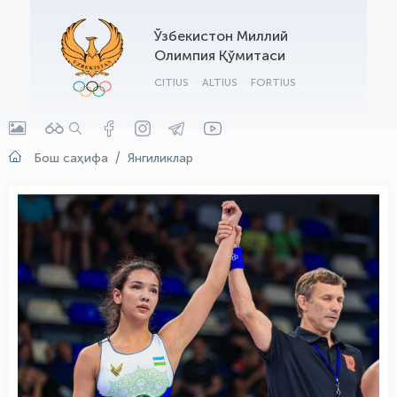
OLYMPCHIK AI - yordamchi
Ўзбекистон Миллий
Онлайн · olympic.uz
Олимпия Қўмитаси
CITIUS
ALTIUS
FORTIUS
Бош саҳифа
Янгиликлар