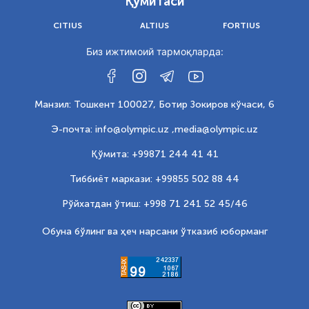
Қўмитаси
CITIUS
ALTIUS
FORTIUS
Биз ижтимоий тармоқларда:
Манзил: Тошкент 100027, Ботир Зокиров кўчаси, 6
Э-почта: info@olympic.uz ,
media@olympic.uz
Қўмита: +99871 244 41 41
Тиббиёт маркази: +99855 502 88 44
Рўйхатдан ўтиш: +998 71 241 52 45/46
Обуна бўлинг ва ҳеч нарсани ўтказиб юборманг