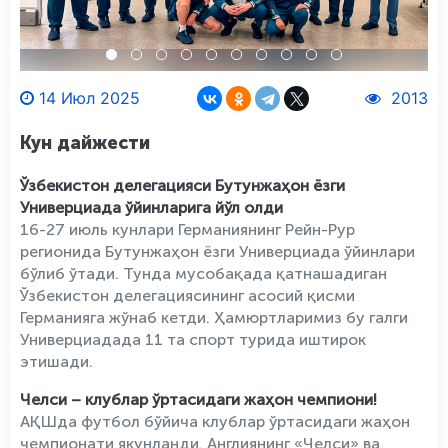
14 Июл 2025
2013
Кун дайжести
Ўзбекистон делегацияси Бутунжаҳон ёзги
Универциада ўйинларига йўл олди
16-27 июль кунлари Германиянинг Рейн-Рур
регионида Бутунжаҳон ёзги Универциада ўйинлари
бўлиб ўтади. Тунда мусобақада қатнашадиган
Ўзбекистон делегациясининг асосий қисми
Германияга жўнаб кетди. Ҳамюртларимиз бу галги
Универциадада 11 та спорт турида иштирок
этишади.
Челси – клублар ўртасидаги жаҳон чемпиони!
АҚШда футбол бўйича клублар ўртасидаги жаҳон
чемпионати якунланди. Англиянинг «Челси» ва