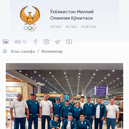
OLYMPCHIK AI - yordamchi
Ўзбекистон Миллий
Онлайн · olympic.uz
Олимпия Қўмитаси
CITIUS
ALTIUS
FORTIUS
Бош саҳифа
Янгиликлар