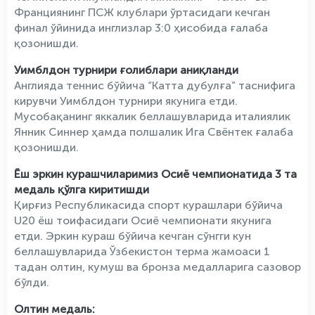
Франциянинг ПСЖ клублари ўртасидаги кечган
финал ўйинида инглизлар 3:0 ҳисобида ғалаба
қозонишди.
Уимблдон турнири ғолиблари аниқланди
Англияда теннис бўйича “Катта дубулға” таснифига
кирувчи Уимблдон турнири якунига етди.
Мусобақанинг яккалик беллашувларида италиялик
Янник Синнер ҳамда полшалик Ига Свёнтек ғалаба
қозонишди.
Ёш эркин курашчиларимиз Осиё чемпионатида 3 та
медаль қўлга киритишди
Қирғиз Республикасида спорт курашлари бўйича
U20 ёш тоифасидаги Осиё чемпионати якунига
етди. Эркин кураш бўйича кечган сўнгги кун
беллашувларида Ўзбекистон терма жамоаси 1
тадан олтин, кумуш ва бронза медалларига сазовор
бўлди.
Олтин медаль: