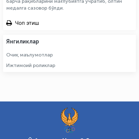
барча рақибларини мағлубиятга учратиб, олтин
медалга сазовор бўлди.
Чоп этиш
Янгиликлар
Очиқ маълумотлар
Ижтимоий роликлар