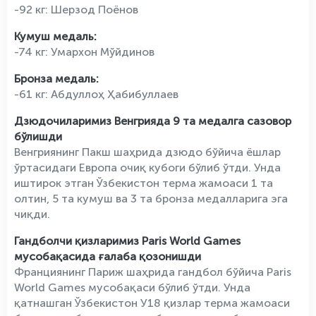
-92 кг: Шерзод Поёнов
Кумуш медаль:
-74 кг: Умархон Мўйдинов
Бронза медаль:
-61 кг: Абдуллоҳ Ҳабибуллаев
Дзюдочиларимиз Венгрияда 9 та медалга сазовор
бўлишди
Венгриянинг Пакш шаҳрида дзюдо бўйича ёшлар
ўртасидаги Европа очиқ кубоги бўлиб ўтди. Унда
иштирок этган Ўзбекистон терма жамоаси 1 та
олтин, 5 та кумуш ва 3 та бронза медалларига эга
чиқди.
Гандболчи қизларимиз Paris World Games
мусобақасида ғалаба қозонишди
Франциянинг Париж шаҳрида гандбол бўйича Paris
World Games мусобақаси бўлиб ўтди. Унда
қатнашган Ўзбекистон У18 қизлар терма жамоаси