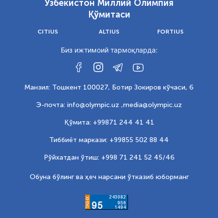
Ўзбекистон Миллий Олимпия
Қўмитаси
CITIUS
ALTIUS
FORTIUS
Биз ижтимоий тармоқларда:
Манзил: Тошкент 100027, Ботир Зокиров кўчаси, 6
Э-почта: info@olympic.uz ,
media@olympic.uz
Қўмита: +99871 244 41 41
Тиббиёт маркази: +99855 502 88 44
Рўйхатдан ўтиш: +998 71 241 52 45/46
Обуна бўлинг ва ҳеч нарсани ўтказиб юборманг