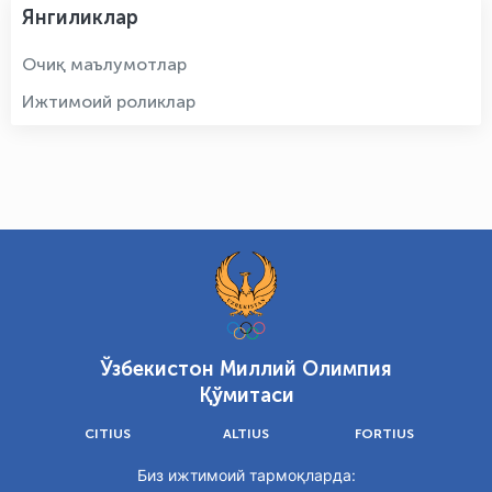
Янгиликлар
Очиқ маълумотлар
Ижтимоий роликлар
Ўзбекистон Миллий Олимпия
Қўмитаси
CITIUS
ALTIUS
FORTIUS
Биз ижтимоий тармоқларда: