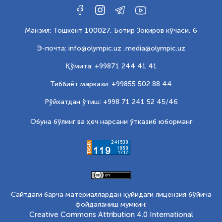
Манзил: Тошкент 100027, Ботир Зокиров кўчаси, 6
Э-почта: info@olympic.uz ,
media@olympic.uz
Қўмита: +99871 244 41 41
Тиббиёт маркази: +99855 502 88 44
Рўйхатдан ўтиш: +998 71 241 52 45/46
Обуна бўлинг ва ҳеч нарсани ўтказиб юборманг
Сайтдаги барча материаллардан қуйидаги лицензия бўйича
фойдаланиш мумкин:
Creative Commons Attribution 4.0 International