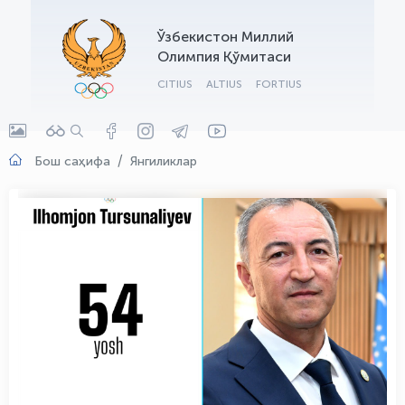
OLYMPCHIK AI - yordamchi
Ўзбекистон Миллий
Онлайн · olympic.uz
Олимпия Қўмитаси
CITIUS
ALTIUS
FORTIUS
Бош саҳифа
Янгиликлар