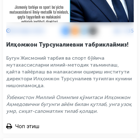
30 Май 2025
1735
Илҳомжон Турсуналиевни табриклаймиз!
Бугун Жисмоний тарбия ва спорт бўйича
мутахассисларни илмий-методик таъминлаш,
қайта тайёрлаш ва малакасини ошириш институти
директори Илҳомжон Турсуналиев туғилган кунини
нишонламоқда.
Ўзбекистон Миллий Олимпия қўмитаси Илҳомжон
Аҳмедовични бугунги айём билан қутлаб, унга узоқ
умр, сиҳат-саломатлик тилаб қолади.
Чоп этиш