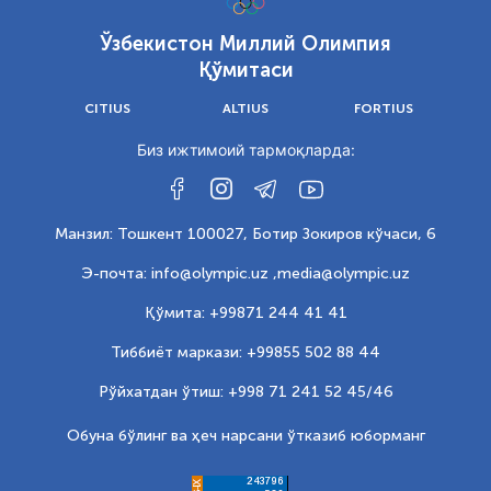
Ўзбекистон Миллий Олимпия
Қўмитаси
CITIUS
ALTIUS
FORTIUS
Биз ижтимоий тармоқларда:
Манзил: Тошкент 100027, Ботир Зокиров кўчаси, 6
Э-почта: info@olympic.uz ,
media@olympic.uz
Қўмита: +99871 244 41 41
Тиббиёт маркази: +99855 502 88 44
Рўйхатдан ўтиш: +998 71 241 52 45/46
Обуна бўлинг ва ҳеч нарсани ўтказиб юборманг