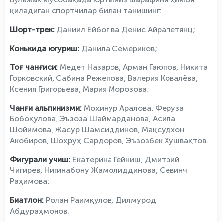
қиладиган спортчилар билан танишинг:
Шорт-трек:
Даниил Ейбог ва Денис Айрапетянц;
Конькида югуриш:
Данила Семериков;
Тоғ чанғиси:
Медет Назаров, Арман Гаюпов, Никита
Горковский, Сабина Режепова, Валерия Ковалёва,
Ксения Григорьева, Мария Морозова;
Чанғи альпинизми:
Моҳинур Аралова, Феруза
Бобоқулова, Эъзоза Шаймарданова, Асила
Шойимова, Жасур Шамсиддинов, Мақсудхон
Акобиров, Шоҳруҳ Сардоров, Эъзозбек Хушвақтов.
Фигурали учиш:
Екатерина Гейниш, Дмитрий
Чигирев, Нигинабону Жамолиддинова, Севинч
Раҳимова;
Биатлон:
Ролан Раимқулов, Дилмурод
Абдураҳмонов.