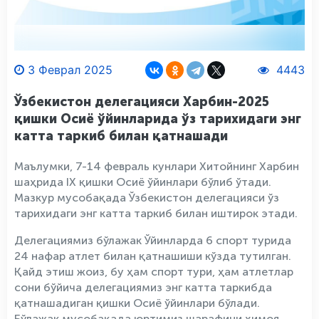
3 Феврал 2025
4443
Ўзбекистон делегацияси Харбин-2025
қишки Осиё ўйинларида ўз тарихидаги энг
катта таркиб билан қатнашади
Маълумки, 7-14 февраль кунлари Хитойнинг Харбин
шаҳрида IX қишки Осиё ўйинлари бўлиб ўтади.
Мазкур мусобақада Ўзбекистон делегацияси ўз
тарихидаги энг катта таркиб билан иштирок этади.
Делегациямиз бўлажак Ўйинларда 6 спорт турида
24 нафар атлет билан қатнашиши кўзда тутилган.
Қайд этиш жоиз, бу ҳам спорт тури, ҳам атлетлар
сони бўйича делегациямиз энг катта таркибда
қатнашадиган қишки Осиё ўйинлари бўлади.
Бўлажак мусобақада юртимиз шарафини ҳимоя