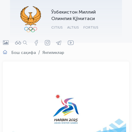
OLYMPCHIK AI - yordamchi
Ўзбекистон Миллий
Онлайн · olympic.uz
Олимпия Қўмитаси
CITIUS
ALTIUS
FORTIUS
Бош саҳифа
Янгиликлар