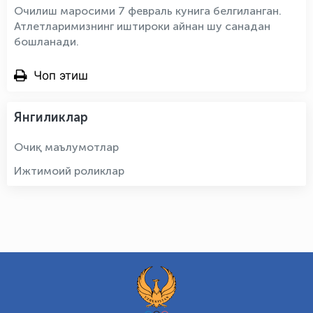
Очилиш маросими 7 февраль кунига белгиланган.
Атлетларимизнинг иштироки айнан шу санадан
бошланади.
Чоп этиш
Янгиликлар
Очиқ маълумотлар
Ижтимоий роликлар