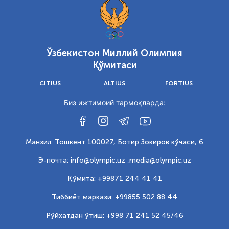
Ўзбекистон Миллий Олимпия
Қўмитаси
CITIUS
ALTIUS
FORTIUS
Биз ижтимоий тармоқларда:
Манзил: Тошкент 100027, Ботир Зокиров кўчаси, 6
Э-почта: info@olympic.uz ,
media@olympic.uz
Қўмита: +99871 244 41 41
Тиббиёт маркази: +99855 502 88 44
Рўйхатдан ўтиш: +998 71 241 52 45/46