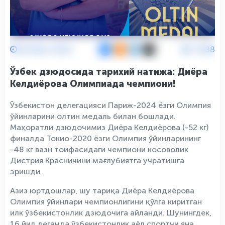
28 Июл 2024
5038
Ўзбек дзюдосида тарихий натижа: Диёра
Келдиёрова Олимпиада чемпиони!
Ўзбекистон делегацияси Париж-2024 ёзги Олимпия
ўйинларини олтин медаль билан бошлади.
Маҳоратли дзюдочимиз Диёра Келдиёрова (-52 кг)
финалда Токио-2020 ёзги Олимпия ўйинларининг
-48 кг вазн тоифасидаги чемпиони косоволик
Дистрия Красничини мағлубиятга учратишга
эришди.
Азиз юртдошлар, шу тариқа Диёра Келдиёрова
Олимпия ўйинлари чемпионлигини қўлга киритган
илк ўзбекистонлик дзюдочига айланди. Шунингдек,
16 йил деганда ўзбекистонлик аёл спортчи яна