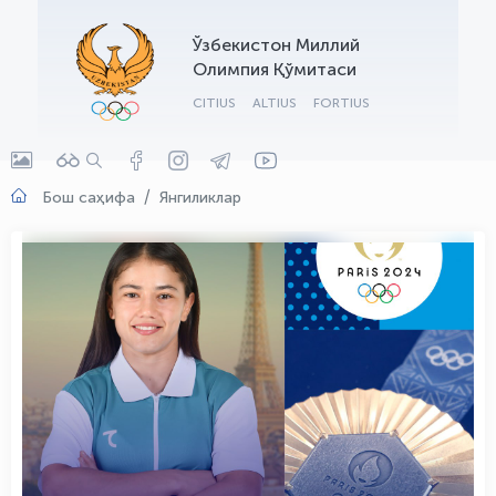
OLYMPCHIK AI - yordamchi
Ўзбекистон Миллий
Онлайн · olympic.uz
Олимпия Қўмитаси
CITIUS
ALTIUS
FORTIUS
Бош саҳифа
Янгиликлар