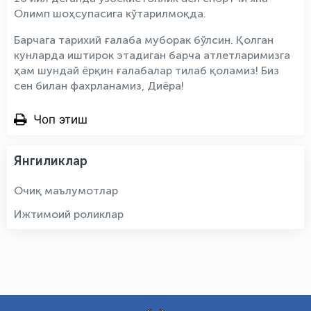
Олимп шоҳсупасига кўтарилмоқда.
Барчага тарихий ғалаба муборак бўлсин. Қолган
кунларда иштирок этадиган барча атлетларимизга
ҳам шундай ёрқин ғалабалар тилаб қоламиз! Биз
сен билан фахрланамиз, Диёра!
Чоп этиш
Янгиликлар
Очиқ маълумотлар
Ижтимоий роликлар