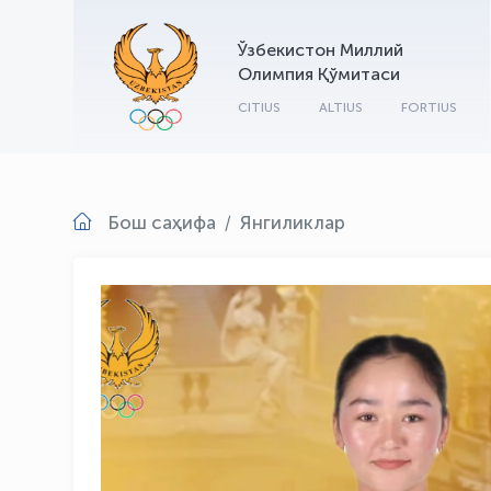
Ўзбекистон Миллий
Олимпия Қўмитаси
CITIUS
ALTIUS
FORTIUS
Бош саҳифа
Янгиликлар