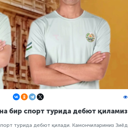
на бир спорт турида дебют қиламиз
 спорт турида дебют қилади. Камончиларимиз Зиё