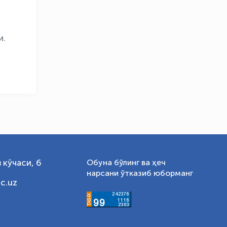
и.
 кўчаси, 6
Обуна бўлинг ва ҳеч
нарсани ўтказиб юборманг
c.uz