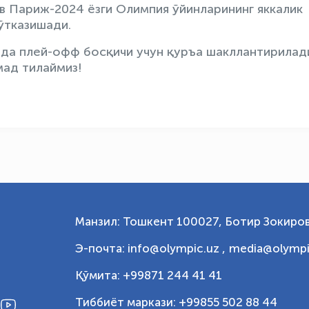
 Париж-2024 ёзги Олимпия ўйинларининг яккалик
ўтказишади.
ида плей-офф босқичи учун қуръа шакллантирилад
ад тилаймиз!
Манзил: Тошкент 100027, Ботир Зокиров
Э-почта: info@olympic.uz ,
media@olympi
Қўмита: +99871 244 41 41
Тиббиёт маркази: +99855 502 88 44