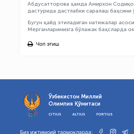
Абдусатторова ҳамда Амирхон Содиқов
дастурида дастлабки саралаш баҳсини 
Бугун қайд этиладиган натижалар асос
Мерганларимизга бўлажак баҳсларда ом
Чоп этиш
Ўзбекистон Миллий
Олимпия Қўмитаси
CITIUS
ALTIUS
FORTIUS
Биз ижтимоий тармоқларда: