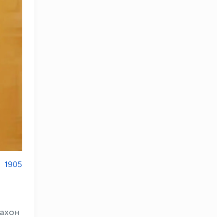
1905
OLYMPCHIK AI - yordamchi
дахон
Онлайн · olympic.uz