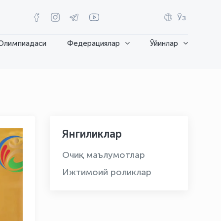
Ўз
Олимпиадаси
Федерациялар
Ўйинлар
Янгиликлар
Очиқ маълумотлар
Ижтимоий роликлар