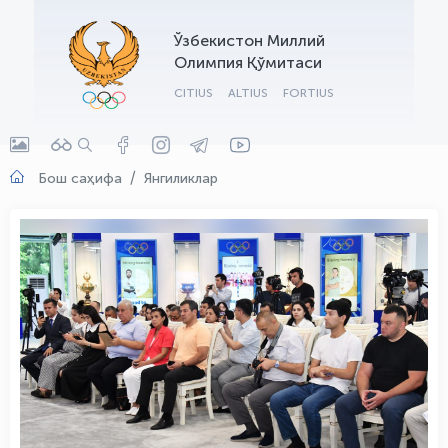
OLYMPCHIK AI - yordamchi
Ўзбекистон Миллий
Онлайн · olympic.uz
Олимпия Қўмитаси
CITIUS
ALTIUS
FORTIUS
Бош саҳифа
Янгиликлар