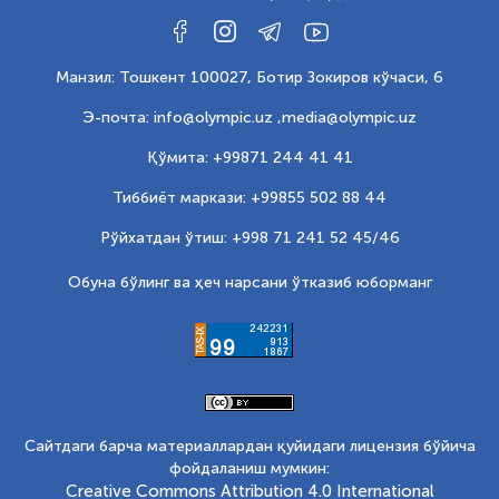
Манзил: Тошкент 100027, Ботир Зокиров кўчаси, 6
Э-почта: info@olympic.uz ,
media@olympic.uz
Қўмита: +99871 244 41 41
Тиббиёт маркази: +99855 502 88 44
Рўйхатдан ўтиш: +998 71 241 52 45/46
Обуна бўлинг ва ҳеч нарсани ўтказиб юборманг
Сайтдаги барча материаллардан қуйидаги лицензия бўйича
фойдаланиш мумкин:
Creative Commons Attribution 4.0 International