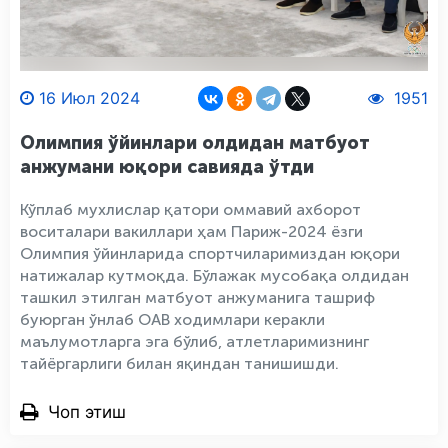
16 Июл 2024
1951
Олимпия ўйинлари олдидан матбуот
анжумани юқори савияда ўтди
Кўплаб мухлислар қатори оммавий ахборот
воситалари вакиллари ҳам Париж-2024 ёзги
Олимпия ўйинларида спортчиларимиздан юқори
натижалар кутмоқда. Бўлажак мусобақа олдидан
ташкил этилган матбуот анжуманига ташриф
буюрган ўнлаб ОАВ ходимлари керакли
маълумотларга эга бўлиб, атлетларимизнинг
тайёргарлиги билан яқиндан танишишди.
Чоп этиш