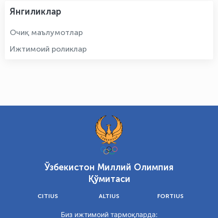
Янгиликлар
Очиқ маълумотлар
Ижтимоий роликлар
Ўзбекистон Миллий Олимпия
Қўмитаси
CITIUS
ALTIUS
FORTIUS
Биз ижтимоий тармоқларда: