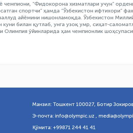
ё чемпиони, “Фидокорона хизматлари учун” орден
сатган спортчи” ҳамда “Ўзбекистон ифтихори” фа
валлуд айёмини нишонламоқда. Ўзбекистон Милли
 куни билан қутлаб, унга узоқ умр, сиҳат-саломат
ги Олимпия ўйинларида ҳам чемпионлик шоҳсупаси
Манзил: Тошкент 100027, Ботир Зокиров
Э-почта: info@olympic.uz ,
media@olympi
Қўмита: +99871 244 41 41