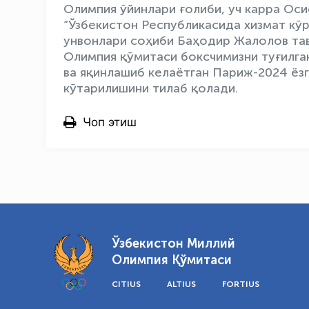
Олимпия ўйинлари ғолиби, уч карра Оси
“Ўзбекистон Республикасида хизмат кўр
унвонлари соҳиби Баҳодир Жалолов та
Олимпия қўмитаси боксчимизни туғилган
ва яқинлашиб келаётган Париж-2024 ёз
кўтарилишини тилаб қолади.
Чоп этиш
Ўзбекистон Миллий
Олимпия Қўмитаси
CITIUS
ALTIUS
FORTIUS