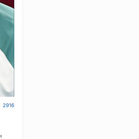
2916
и