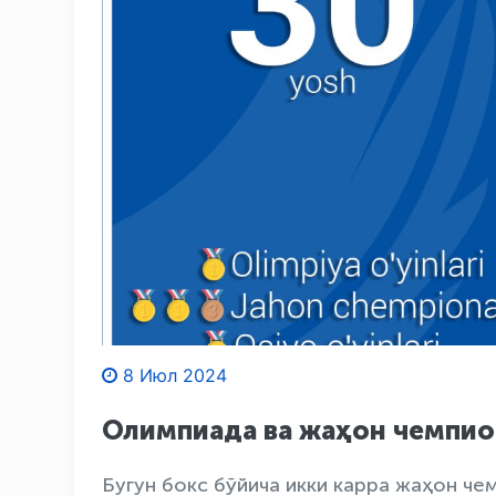
8 Июл 2024
Олимпиада ва жаҳон чемпио
Бугун бокс бўйича икки карра жаҳон че