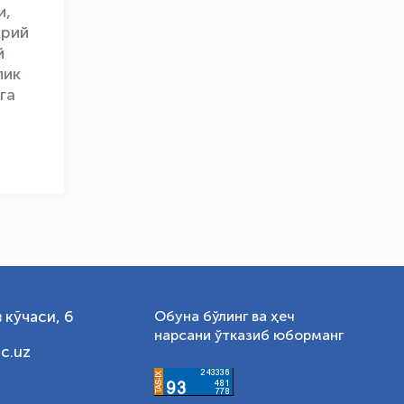
OLYMPCHIK AI - yordamchi
и,
Онлайн · olympic.uz
хрий
й
лик
га
 кўчаси, 6
Обуна бўлинг ва ҳеч
нарсани ўтказиб юборманг
c.uz