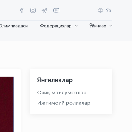
Ўз
Олимпиадаси
Федерациялар
Ўйинлар
Янгиликлар
Очиқ маълумотлар
Ижтимоий роликлар