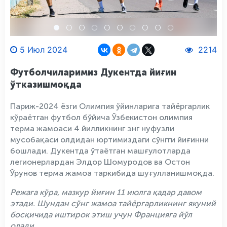
5 Июл 2024
2214
Футболчиларимиз Дукентда йиғин
ўтказишмоқда
Париж-2024 ёзги Олимпия ўйинларига тайёргарлик
кўраётган футбол бўйича Ўзбекистон олимпия
терма жамоаси 4 йилликнинг энг нуфузли
мусобақаси олдидан юртимиздаги сўнгги йиғинни
бошлади. Дукентда ўтаётган машғулотларда
легионерлардан Элдор Шомуродов ва Остон
Ўрунов терма жамоа таркибида шуғулланишмоқда.
Режага кўра, мазкур йиғин 11 июлга қадар давом
этади. Шундан сўнг жамоа тайёргарликнинг якуний
босқичида иштирок этиш учун Францияга йўл
олади.