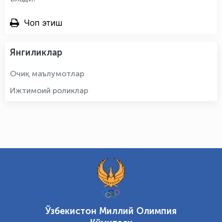
Чоп этиш
Янгиликлар
Очиқ маълумотлар
Ижтимоий роликлар
Ўзбекистон Миллий Олимпия