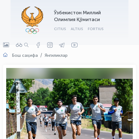
OLYMPCHIK AI - yordamchi
Ўзбекистон Миллий
Онлайн · olympic.uz
Олимпия Қўмитаси
CITIUS
ALTIUS
FORTIUS
Бош саҳифа
Янгиликлар