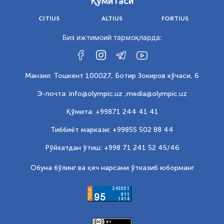
Қўмитаси
CITIUS
ALTIUS
FORTIUS
Биз ижтимоий тармоқларда:
Манзил: Тошкент 100027, Ботир Зокиров кўчаси, 6
Э-почта: info@olympic.uz ,
media@olympic.uz
Қўмита: +99871 244 41 41
Тиббиёт маркази: +99855 502 88 44
Рўйхатдан ўтиш: +998 71 241 52 45/46
Обуна бўлинг ва ҳеч нарсани ўтказиб юборманг