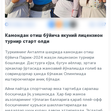
14 Июн 2024
2567
Камондан отиш бўйича якуний лицензион
турнир старт олди
Туркиянинг Анталmя шаҳрида камондан отиш
бўйича Париж-2024 жаҳон лицензион турнири
бошланди. Дастурга кўра, бугун аёллар, эртага
эркаклар ўртасида жамоавий йўналишда ғолиб ва
совриндорлар ҳамда бўлажак Олимпиада
иштирокчилари аниқ бўлади.
Айни пайтда спортчилар якка тартибда саралаш
босқичида ўқ узишмоқда. Ҳар бир жамоа
аъзоларининг тўплаган балларига қараб плей-офф
босқичининг қуръаси шакллантирилади ва
медаллар учун кураш давом эттирилади. Эслатиб