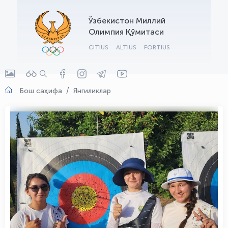
OLYMPCHIK AI - yordamchi
Ўзбекистон Миллий
Онлайн · olympic.uz
Олимпия Қўмитаси
CITIUS
ALTIUS
FORTIUS
Бош саҳифа
Янгиликлар