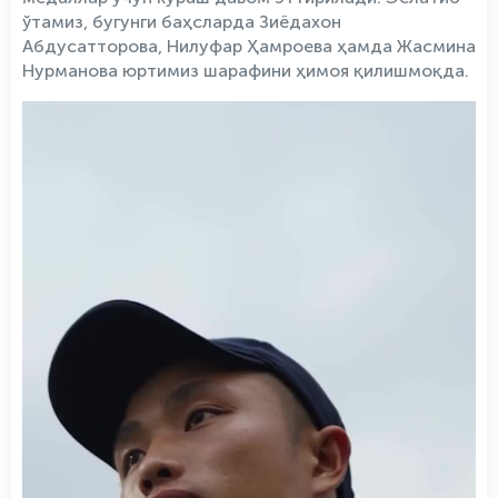
ўтамиз, бугунги баҳсларда Зиёдахон
Абдусатторова, Нилуфар Ҳамроева ҳамда Жасмина
Нурманова юртимиз шарафини ҳимоя қилишмоқда.