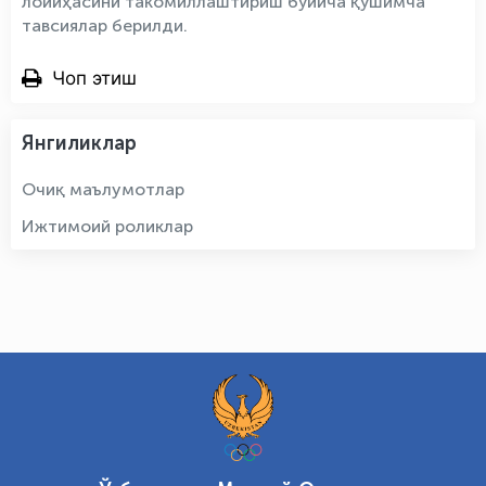
лойиҳасини такомиллаштириш бўйича қўшимча
тавсиялар берилди.
Чоп этиш
Янгиликлар
Очиқ маълумотлар
Ижтимоий роликлар