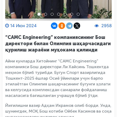
14 Июн 2024
2958
“CAMC Engineering” компаниясининг Бош
директори билан Олимпия шаҳарчасидаги
қурилиш жараёни муҳокама қилинди
Айни кунларда Хитойнинг “CAMC Engineering”
компанияси Бош директори Ли Хайсинь Тошкентда
меҳмон бўлиб турибди. Бугун Спорт вазирлигида
Тошкент-2025 ёшлар Осиё ўйинлари учун барпо
этилаётган Олимпия шаҳарчасининг бугунги ҳолати
ва келгусида комплексдан самарали фойдаланиш
масаласига бағишланган учрашув бўлиб ўтди.
Йиғилишни вазир Адҳам Икрамов олиб борди. Унда,
шунингдек, МОҚ Бош котиби Ойбек Касимов ва соҳа
мутахассислари иштирок этишди.