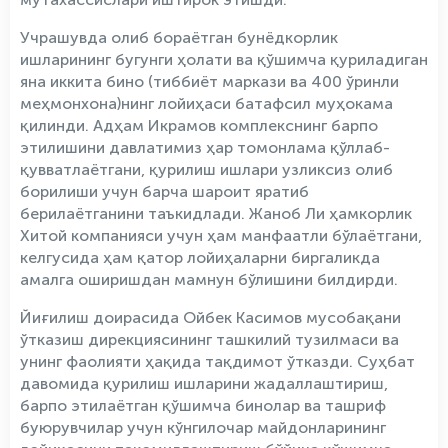
Учрашувда олиб бораётган бунёдкорлик
ишларининг бугунги ҳолати ва қўшимча қуриладиган
яна иккита бино (тиббиёт маркази ва 400 ўринли
меҳмонхона)нинг лойиҳаси батафсил муҳокама
қилинди. Адҳам Икрамов комплекснинг барпо
этилишини давлатимиз ҳар томонлама қўллаб-
қувватлаётгани, қурилиш ишлари узликсиз олиб
борилиши учун барча шароит яратиб
берилаётганини таъкидлади. Жаноб Ли ҳамкорлик
Хитой компанияси учун ҳам манфаатли бўлаётгани,
келгусида ҳам қатор лойиҳаларни биргаликда
амалга оширишдан мамнун бўлишини билдирди.
Йиғилиш доирасида Ойбек Касимов мусобақани
ўтказиш дирекциясининг ташкилий тузилмаси ва
унинг фаолияти ҳақида тақдимот ўтказди. Суҳбат
давомида қурилиш ишларини жадаллаштириш,
барпо этилаётган қўшимча бинолар ва ташриф
буюрувчилар учун кўнгилочар майдонларининг