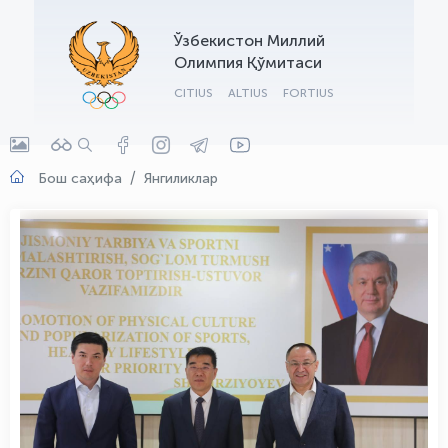
OLYMPCHIK AI - yordamchi
Ўзбекистон Миллий
Онлайн · olympic.uz
Олимпия Қўмитаси
CITIUS
ALTIUS
FORTIUS
Бош саҳифа
Янгиликлар