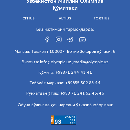
Ўзбекистон Миллий Олимпия
Қўмитаси
CITIUS
ALTIUS
FORTIUS
Биз ижтимоий тармоқларда:
Манзил: Тошкент 100027, Ботир Зокиров кўчаси, 6
Э-почта: info@olympic.uz ,
media@olympic.uz
Қўмита: +99871 244 41 41
Тиббиёт маркази: +99855 502 88 44
Рўйхатдан ўтиш: +998 71 241 52 45/46
Обуна бўлинг ва ҳеч нарсани ўтказиб юборманг