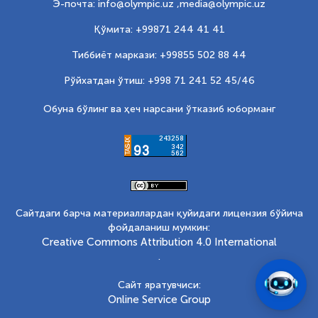
Э-почта: info@olympic.uz ,
media@olympic.uz
Қўмита: +99871 244 41 41
Тиббиёт маркази: +99855 502 88 44
Рўйхатдан ўтиш: +998 71 241 52 45/46
Обуна бўлинг ва ҳеч нарсани ўтказиб юборманг
Сайтдаги барча материаллардан қуйидаги лицензия бўйича
фойдаланиш мумкин:
Creative Commons Attribution 4.0 International
.
Сайт яратувчиси:
Online Service Group