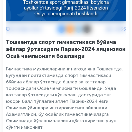
24 Май 2024
2655
Тошкентда спорт гимнастикаси бўйича
аёллар ўртасидаги Париж-2024 лицензион
Осиё чемпионати бошланди
Гимнастика мухлисларининг нигоҳи яна Тошкентда.
Бугундан пойтахтимизда спорт гимнастикаси
бўйича аёллар ўртасида ёшлар ва катталар
тоифасидаги Осиё чемпионати бошланди. Унда
катталар ўртасидаги кўпкураш дастурида энг
юқори балл тўплаган атлет Париж-2024 ёзги
Олимпия ўйинлари иштирокчисига айланади.
Аҳамиятлиси, бу осиёлик гимнастикачиларга
Олимпиада йўлланмаларини қўлга киритиш учун
сўнгги имконият.