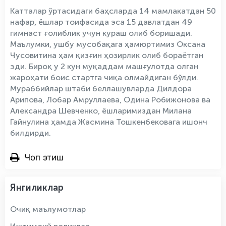
Катталар ўртасидаги баҳсларда 14 мамлакатдан 50
нафар, ёшлар тоифасида эса 15 давлатдан 49
гимнаст ғолиблик учун кураш олиб боришади.
Маълумки, ушбу мусобақага ҳамюртимиз Оксана
Чусовитина ҳам қизғин ҳозирлик олиб бораётган
эди. Бироқ у 2 кун муқаддам машғулотда олган
жароҳати боис стартга чиқа олмайдиган бўлди.
Мураббийлар штаби беллашувларда Дилдора
Арипова, Лобар Амруллаева, Одина Робижонова ва
Александра Шевченко, ёшларимиздан Милана
Гайнулина ҳамда Жасмина Тошкенбековага ишонч
билдирди.
Чоп этиш
Янгиликлар
Очиқ маълумотлар