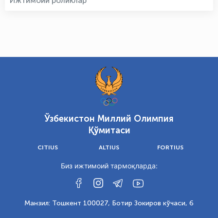
Ижтимоий роликлар
Ўзбекистон Миллий Олимпия
Қўмитаси
CITIUS
ALTIUS
FORTIUS
Биз ижтимоий тармоқларда:
Манзил: Тошкент 100027, Ботир Зокиров кўчаси, 6