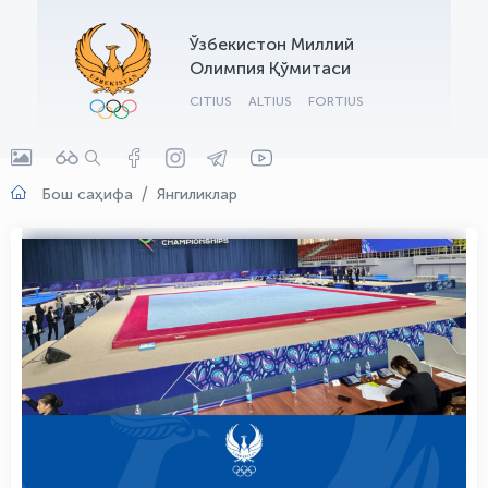
OLYMPCHIK AI - yordamchi
Ўзбекистон Миллий
Онлайн · olympic.uz
Олимпия Қўмитаси
CITIUS
ALTIUS
FORTIUS
Бош саҳифа
Янгиликлар