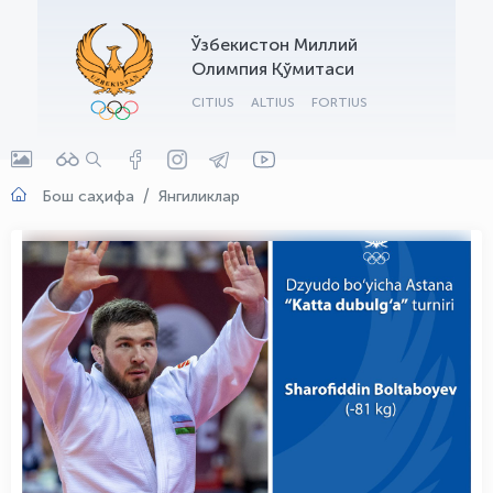
OLYMPCHIK AI - yordamchi
Ўзбекистон Миллий
Онлайн · olympic.uz
Олимпия Қўмитаси
CITIUS
ALTIUS
FORTIUS
Бош саҳифа
Янгиликлар