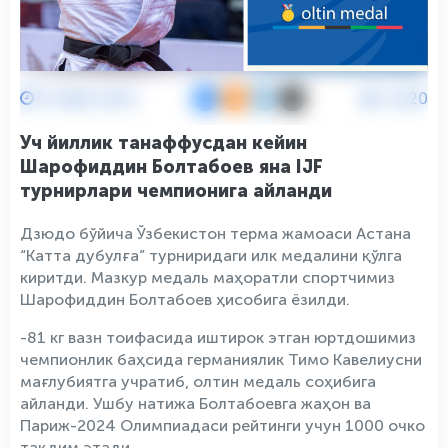
11 Май 2024
2520
Уч йиллик танаффусдан кейин
Шарофиддин Болтабоев яна IJF
турнирлари чемпионига айланди
Дзюдо бўйича Ўзбекистон терма жамоаси Астана
“Катта дубулға” турниридаги илк медалини қўлга
киритди. Мазкур медаль маҳоратли спортчимиз
Шарофиддин Болтабоев ҳисобига ёзилди.
-81 кг вазн тоифасида иштирок этган юртдошимиз
чемпионлик баҳсида германиялик Тимо Кавелиусни
мағлубиятга учратиб, олтин медаль соҳибига
айланди. Ушбу натижа Болтабоевга жаҳон ва
Париж-2024 Олимпиадаси рейтинги учун 1000 очко
тақдим этади.