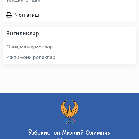
Чоп этиш
Янгиликлар
Очиқ маълумотлар
Ижтимоий роликлар
Ўзбекистон Миллий Олимпия