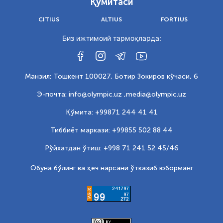
Қўмитаси
CITIUS
ALTIUS
FORTIUS
Биз ижтимоий тармоқларда:
Манзил: Тошкент 100027, Ботир Зокиров кўчаси, 6
Э-почта: info@olympic.uz ,
media@olympic.uz
Қўмита: +99871 244 41 41
Тиббиёт маркази: +99855 502 88 44
Рўйхатдан ўтиш: +998 71 241 52 45/46
Обуна бўлинг ва ҳеч нарсани ўтказиб юборманг