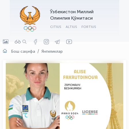
OLYMPCHIK AI - yordamchi
Ўзбекистон Миллий
Онлайн · olympic.uz
Олимпия Қўмитаси
CITIUS
ALTIUS
FORTIUS
Бош саҳифа
Янгиликлар