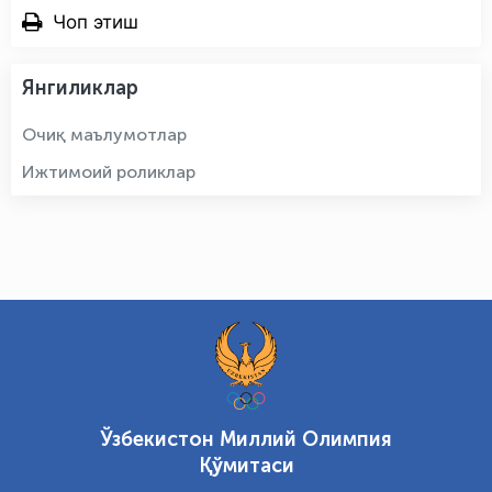
Чоп этиш
Янгиликлар
Очиқ маълумотлар
Ижтимоий роликлар
Ўзбекистон Миллий Олимпия
Қўмитаси