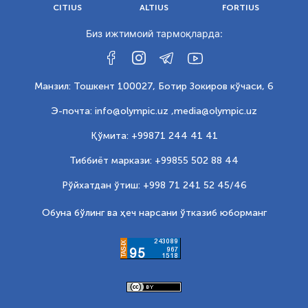
CITIUS
ALTIUS
FORTIUS
Биз ижтимоий тармоқларда:
Манзил: Тошкент 100027, Ботир Зокиров кўчаси, 6
Э-почта: info@olympic.uz ,
media@olympic.uz
Қўмита: +99871 244 41 41
Тиббиёт маркази: +99855 502 88 44
Рўйхатдан ўтиш: +998 71 241 52 45/46
Обуна бўлинг ва ҳеч нарсани ўтказиб юборманг