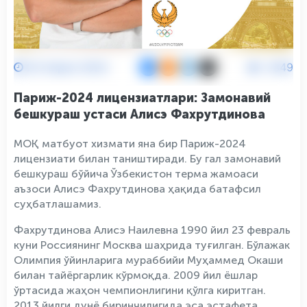
25 Апрел 2024
3349
Париж-2024 лицензиатлари: Замонавий
бешкураш устаси Алисэ Фахрутдинова
МОҚ матбуот хизмати яна бир Париж-2024
лицензиати билан таништиради. Бу гал замонавий
бешкураш бўйича Ўзбекистон терма жамоаси
аъзоси Алисэ Фахрутдинова ҳақида батафсил
суҳбатлашамиз.
Фахрутдинова Алисэ Наилевна 1990 йил 23 февраль
куни Россиянинг Москва шаҳрида туғилган. Бўлажак
Олимпия ўйинларига мураббийи Муҳаммед Окаши
билан тайёргарлик кўрмоқда. 2009 йил ёшлар
ўртасида жаҳон чемпионлигини қўлга киритган.
2013 йилги дунё биринчилигида эса эстафета