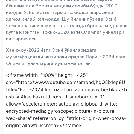
йўналишида бронза медали соҳиби бўлди. 2019
йилдан Ўзбекистон терма жамоаси шарафини
ҳимоя қилиб келмоқда. Шу йилнинг ўзида Осиё
чемпионатининг микст дастурида бронза медалини
қўлга киритган. Токио-2020 ёзги Олимпия ўйинлари
иштирокчиси.
Ханчжоу-2022 ёзги Осиё ўйинларидаги
муваффақиятли иштироки орқали Париж-2024 ёзги
Олимпия ўйинларига йўлланма олган.
<iframe width="100%" height="425"
src="https://www.youtube.com/embed/hgQ5ixlep9U"
title="Parij-2024 litsenziatlari: Zamonaviy beshkurash
ustasi Alise Faxrutdinova" frameborder="0"
allow="accelerometer; autoplay; clipboard-write;
encrypted-media; gyroscope; picture-in-picture;
web-share" referrerpolicy="strict-origin-when-cross-
origin" allowfullscreen></iframe>