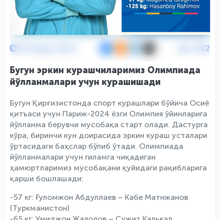
19 Апрел 2024
1942
Бугун эркин курашчиларимиз Олимпиада
йўлланмалари учун курашишади
Бугун Қирғизистонда спорт курашлари бўйича Осиё
қитъаси учун Париж-2024 ёзги Олимпия ўйинларига
йўлланма берувчи мусобақа старт олади. Дастурга
кўра, биринчи кун доирасида эркин кураш усталари
ўртасидаги баҳслар бўлиб ўтади. Олимпиада
йўлланмалари учун гиламга чиқадиган
ҳамюртларимиз мусобақани қуйидаги рақибларига
қарши бошлашади:
-57 кг: Ғуломжон Абдуллаев – Кабе Матнжанов
(Туркманистон)
-65 кг: Умиджон Жалолов – Сужит Калькал