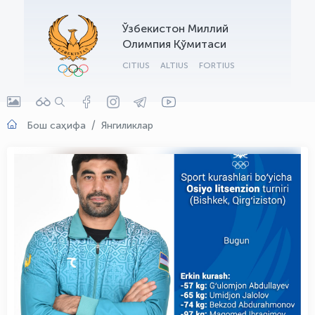
OLYMPCHIK AI - yordamchi
Ўзбекистон Миллий
Онлайн · olympic.uz
Олимпия Қўмитаси
CITIUS
ALTIUS
FORTIUS
Бош саҳифа
Янгиликлар