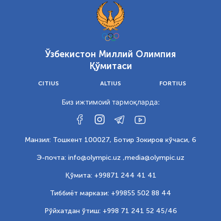
Ўзбекистон Миллий Олимпия
Қўмитаси
CITIUS
ALTIUS
FORTIUS
Биз ижтимоий тармоқларда:
Манзил: Тошкент 100027, Ботир Зокиров кўчаси, 6
Э-почта: info@olympic.uz ,
media@olympic.uz
Қўмита: +99871 244 41 41
Тиббиёт маркази: +99855 502 88 44
Рўйхатдан ўтиш: +998 71 241 52 45/46