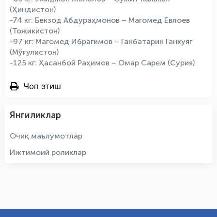
(Ҳиндистон)
-74 кг: Бекзод Абдураҳмонов – Магомед Евлоев
(Тожикистон)
-97 кг: Магомед Ибрагимов – Ганбатарин Ганхуяг
(Мўғулистон)
-125 кг: Ҳасанбой Раҳимов – Омар Сарем (Сурия)
Чоп этиш
Янгиликлар
Очиқ маълумотлар
Ижтимоий роликлар