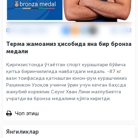
15 Апрел 2024
2582
Терма жамоамиз ҳисобида яна бир бронза
медали
Қирғизистонда ўтаётган спорт курашлари бўйича
қитъа биринчилигида навбатдаги медаль. -87 кг
вазн тоифасида қатнашган юнон-рум курашчимиз
Раҳимжон Узоқов учинчи ўрин учун кечган баҳсда
жанубий кореялик Сеунг Хван Лини мағлубиятга
учратди ва бронза медалини қўлга киритди.
Чоп этиш
Янгиликлар