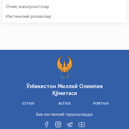
Очиқ маълумотлар
Ижтимоий роликлар
Ўзбекистон Миллий Олимпия
Қўмитаси
CITIUS
ALTIUS
FORTIUS
Биз ижтимоий тармоқларда: