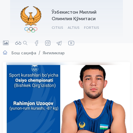
OLYMPCHIK AI - yordamchi
Ўзбекистон Миллий
Онлайн · olympic.uz
Олимпия Қўмитаси
CITIUS
ALTIUS
FORTIUS
Бош саҳифа
Янгиликлар