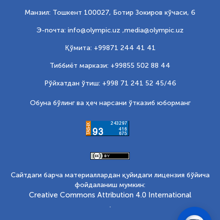
Манзил: Тошкент 100027, Ботир Зокиров кўчаси, 6
Э-почта: info@olympic.uz ,
media@olympic.uz
Қўмита: +99871 244 41 41
Тиббиёт маркази: +99855 502 88 44
Рўйхатдан ўтиш: +998 71 241 52 45/46
Обуна бўлинг ва ҳеч нарсани ўтказиб юборманг
Сайтдаги барча материаллардан қуйидаги лицензия бўйича
фойдаланиш мумкин:
Creative Commons Attribution 4.0 International
.