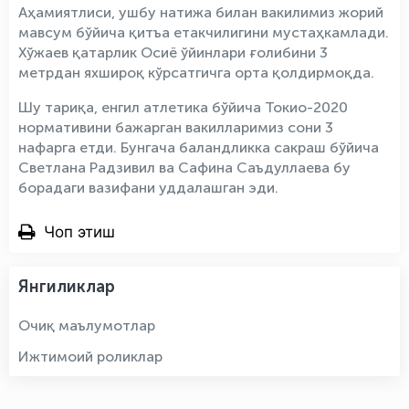
Аҳамиятлиси, ушбу натижа билан вакилимиз жорий
мавсум бўйича қитъа етакчилигини мустаҳкамлади.
Хўжаев қатарлик Осиё ўйинлари ғолибини 3
метрдан яхшироқ кўрсатгичга орта қолдирмоқда.
Шу тариқа, енгил атлетика бўйича Токио-2020
нормативини бажарган вакилларимиз сони 3
нафарга етди. Бунгача баландликка сакраш бўйича
Светлана Радзивил ва Сафина Саъдуллаева бу
борадаги вазифани уддалашган эди.
Чоп этиш
Янгиликлар
Очиқ маълумотлар
Ижтимоий роликлар