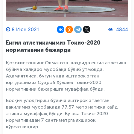
8 Июн 2021
4844
Енгил атлетикачимиз Токио-2020
нормативини бажарди
Қозоғистоннинг Олма-ота шаҳрида енгил атлетика
бўйича халқаро мусобақа бўлиб ўтмоқда.
Аҳамиятлиси, бугун унда иштирок этган
юртдошимиз Суҳроб Хўжаев Токио-2020
нормативини бажаришга муваффақ бўлди.
Босқич улоқтириш бўйича иштирок этаётган
вакилимиз мусобақада 77.57 метр натижа қайд
этишга муваффақ бўлди. Бу эса Токио-2020
нормативидан 7 сантиметрга яхшироқ
кўрсаткичдир.