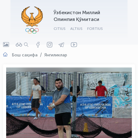
OLYMPCHIK AI - yordamchi
Ўзбекистон Миллий
Онлайн · olympic.uz
Олимпия Қўмитаси
CITIUS
ALTIUS
FORTIUS
Бош саҳифа
Янгиликлар