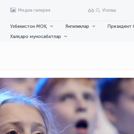
Медиа галерея
Излаш
Узбекистон МОҚ
Янгиликлар
Президент 
Халқаро муносабатлар