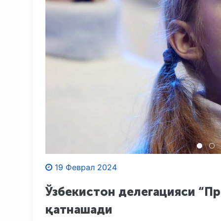
19 Феврал 2024
Ўзбекистон делегацияси “П
қатнашади