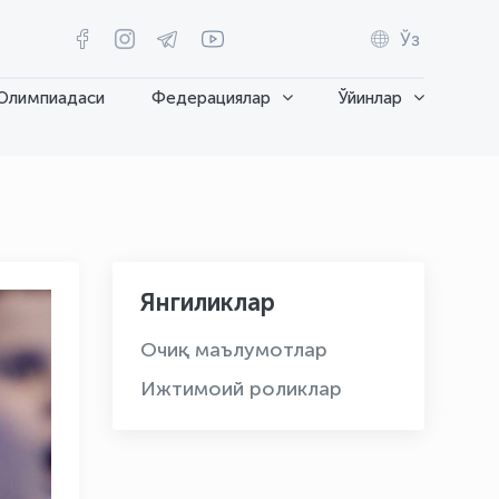
Ўз
Олимпиадаси
Федерациялар
Ўйинлар
Янгиликлар
Очиқ маълумотлар
Ижтимоий роликлар