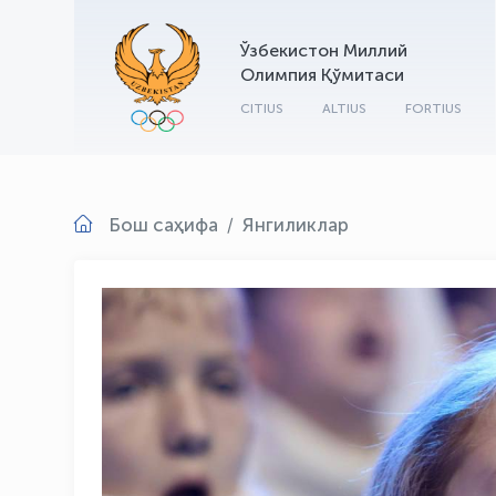
Ўзбекистон Миллий
Олимпия Қўмитаси
CITIUS
ALTIUS
FORTIUS
Бош саҳифа
Янгиликлар