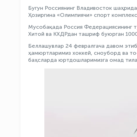
Бугун Россиянинг Владивосток шаҳрида
Ҳозиргина «Олимпиячи» спорт комплекс
Мусобақада Россия Федерациясининг ту
Хитой ва КХДРдан ташриф буюрган 1000
Беллашувлар 24 февралгача давом этиб
ҳамюртларимиз хоккей, сноуборд ва то
баҳсларда юртдошларимизга омад тила