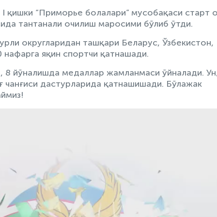
 I қишки “Приморье болалари” мусобақаси старт о
ида тантанали очилиш маросими бўлиб ўтди.
рли округларидан ташқари Беларус, Ўзбекистон,
 нафарга яқин спортчи қатнашади.
, 8 йўналишда медаллар жамланмаси ўйналади. У
ғ чанғиси дастурларида қатнашишади. Бўлажак
ймиз!