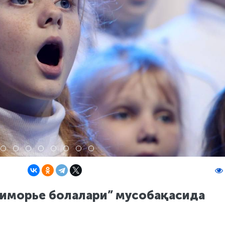
риморье болалари” мусобақасида