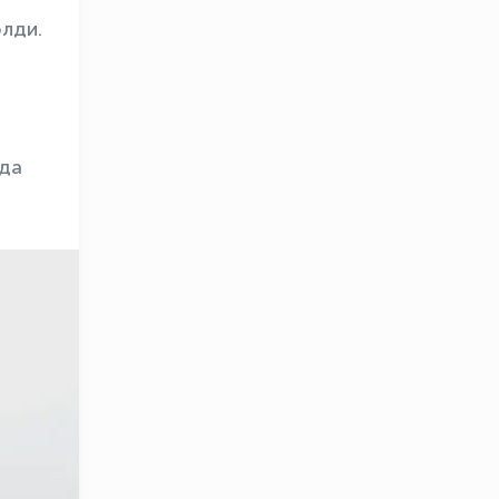
лди.
нда