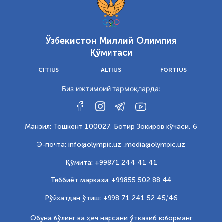
Ўзбекистон Миллий Олимпия
Қўмитаси
CITIUS
ALTIUS
FORTIUS
Биз ижтимоий тармоқларда:
Манзил: Тошкент 100027, Ботир Зокиров кўчаси, 6
Э-почта: info@olympic.uz ,
media@olympic.uz
Қўмита: +99871 244 41 41
Тиббиёт маркази: +99855 502 88 44
Рўйхатдан ўтиш: +998 71 241 52 45/46
Обуна бўлинг ва ҳеч нарсани ўтказиб юборманг