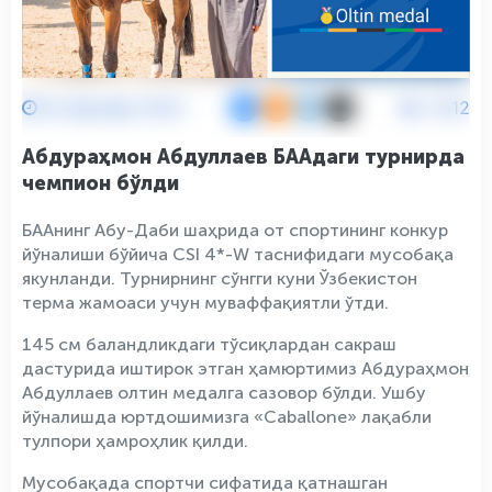
25 Декабр 2023
2512
Абдураҳмон Абдуллаев БААдаги турнирда
чемпион бўлди
БААнинг Абу-Даби шаҳрида от спортининг конкур
йўналиши бўйича CSI 4*-W таснифидаги мусобақа
якунланди. Турнирнинг сўнгги куни Ўзбекистон
терма жамоаси учун муваффақиятли ўтди.
145 см баландликдаги тўсиқлардан сакраш
дастурида иштирок этган ҳамюртимиз Абдураҳмон
Абдуллаев олтин медалга сазовор бўлди. Ушбу
йўналишда юртдошимизга «Caballone» лақабли
тулпори ҳамроҳлик қилди.
Мусобақада спортчи сифатида қатнашган