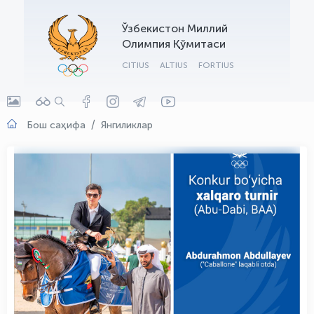
OLYMPCHIK AI - yordamchi
Ўзбекистон Миллий
Онлайн · olympic.uz
Олимпия Қўмитаси
CITIUS
ALTIUS
FORTIUS
Бош саҳифа
Янгиликлар