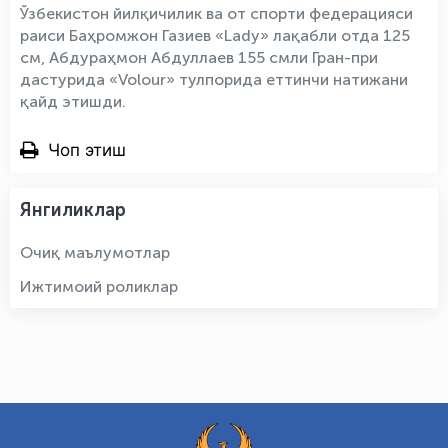
Ўзбекистон йилқичилик ва от спорти федерацияси
раиси Баҳромжон Газиев «Lady» лақабли отда 125
см, Абдураҳмон Абдуллаев 155 смли Гран-при
дастурида «Volour» тулпорида еттинчи натижани
қайд этишди.
Чоп этиш
Янгиликлар
Очиқ маълумотлар
Ижтимоий роликлар