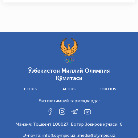
Ўзбекистон Миллий Олимпия
Қўмитаси
CITIUS
ALTIUS
FORTIUS
Биз ижтимоий тармоқларда:
Манзил: Тошкент 100027, Ботир Зокиров кўчаси, 6
Э-почта: info@olympic.uz ,
media@olympic.uz