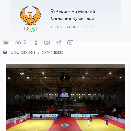
OLYMPCHIK AI - yordamchi
Ўзбекистон Миллий
Онлайн · olympic.uz
Олимпия Қўмитаси
CITIUS
ALTIUS
FORTIUS
Бош саҳифа
Янгиликлар