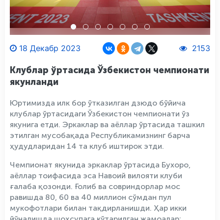
18 Декабр 2023
2153
Клублар ўртасида Ўзбекистон чемпионати
якунланди
Юртимизда илк бор ўтказилган дзюдо бўйича
клублар ўртасидаги Ўзбекистон чемпионати ўз
якунига етди. Эркаклар ва аёллар ўртасида ташкил
этилган мусобақада Республикамизнинг барча
ҳудудларидан 14 та клуб иштирок этди.
Чемпионат якунида эркаклар ўртасида Бухоро,
аёллар тоифасида эса Навоий вилояти клуби
ғалаба қозонди. Ғолиб ва совриндорлар мос
равишда 80, 60 ва 40 миллион сўмдан пул
мукофотлари билан тақдирланишди. Ҳар икки
йўналишда шоҳсупага кўтарилган жамоалар: