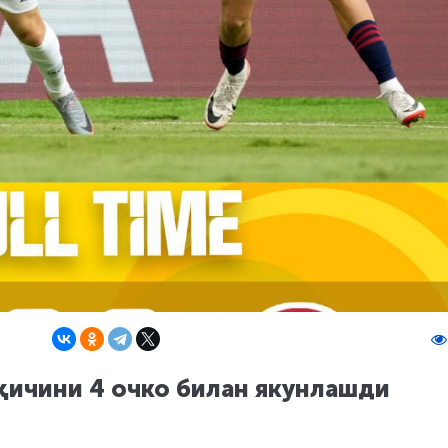
қичини 4 очко билан якунлашди