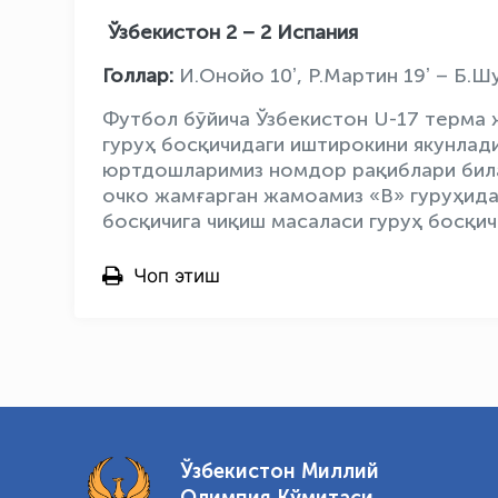
Ўзбекистон 2 – 2 Испания
Голлар:
И.Онойо 10ʼ, Р.Мартин 19ʼ – Б.Ш
Футбол бўйича Ўзбекистон U-17 терма
гуруҳ босқичидаги иштирокини якунлади
юртдошларимиз номдор рақиблари билан
очко жамғарган жамоамиз «В» гуруҳида
босқичига чиқиш масаласи гуруҳ босқич
Чоп этиш
Ўзбекистон Миллий
Олимпия Қўмитаси