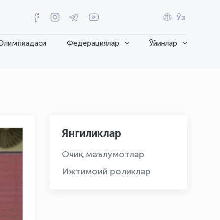
Ўз
Олимпиадаси
Федерациялар
Ўйинлар
Янгиликлар
Очиқ маълумотлар
Ижтимоий роликлар