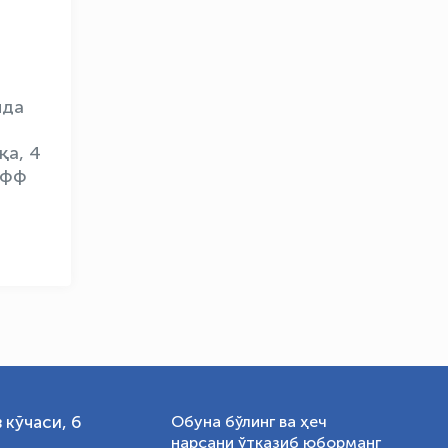
OLYMPCHIK AI - yordamchi
Онлайн · olympic.uz
ида
қа, 4
офф
 кўчаси, 6
Обуна бўлинг ва ҳеч
нарсани ўтказиб юборманг