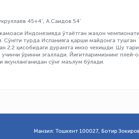
укруллаев 45+4ʼ, А.Саидов 54ʼ
 жамоаси Индонезияда ўтаётган жаҳон чемпионат
. Сўнгги турда Испанияга қарши майдонга тушган
 2:2 ҳисобидаги дурангга имзо чекишди. Шу тари
 учинчи ўринни эгаллади. Йигитларимизнинг плей-
и якунланганидан сўнг маълум бўлади.
Манзил: Тошкент 100027, Ботир Зокиров