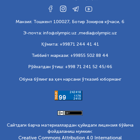
Манзил: Тошкент 100027, Ботир Зокиров кўчаси, 6
Э-почта: info@olympic.uz ,
media@olympic.uz
Қўмита: +99871 244 41 41
Тиббиёт маркази: +99855 502 88 44
Рўйхатдан ўтиш: +998 71 241 52 45/46
Обуна бўлинг ва ҳеч нарсани ўтказиб юборманг
Сайтдаги барча материаллардан қуйидаги лицензия бўйича
фойдаланиш мумкин:
Creative Commons Attribution 4.0 International