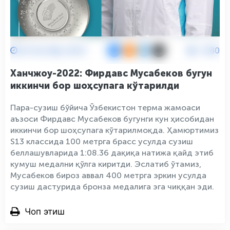
24 Октябр 2023
2160
Ханчжоу-2022: Фирдавс Мусабеков бугун
иккинчи бор шоҳсупага кўтарилди
Пара-сузиш бўйича Ўзбекистон терма жамоаси
аъзоси Фирдавс Мусабеков бугунги кун ҳисобидан
иккинчи бор шоҳсупага кўтарилмоқда. Ҳамюртимиз
S13 классида 100 метрга брасс усулда сузиш
беллашувларида 1:08.36 дақиқа натижа қайд этиб
кумуш медални қўлга киритди. Эслатиб ўтамиз,
Мусабеков бироз аввал 400 метрга эркин усулда
сузиш дастурида бронза медалига эга чиққан эди.
Чоп этиш