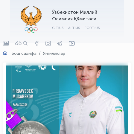
OLYMPCHIK AI - yordamchi
Ўзбекистон Миллий
Онлайн · olympic.uz
Олимпия Қўмитаси
CITIUS
ALTIUS
FORTIUS
Бош саҳифа
Янгиликлар