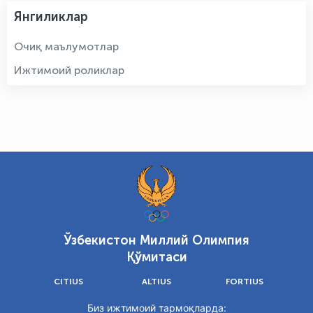
Янгиликлар
Очиқ маълумотлар
Ижтимоий роликлар
Ўзбекистон Миллий Олимпия
Қўмитаси
CITIUS
ALTIUS
FORTIUS
Биз ижтимоий тармоқларда: