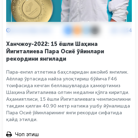
24 Октябр 2023
3554
Ханчжоу-2022: 15 ёшли Шаҳина
Йигиталиева Пара Осиё ўйинлари
рекордини янгилади
Пара-енгил атлетика баҳсларидан ажойиб янгилик.
Аёллар ўртасида найза улоқтириш бўйича F46
тоифасида кечган беллашувларда ҳамюртимиз
Шаҳина Йигиталиева олтин медални қўлга киритди.
Аҳамиятлиси, 15 ёшли Йигиталиевага чемпионликни
тақдим қилган 40.90 метр натижа ушбу йўналишда
Пара Осиё ўйинларининг янги рекорди сифатида
қайд этилди.
Чоп этиш