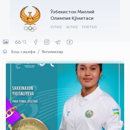
OLYMPCHIK AI - yordamchi
Ўзбекистон Миллий
Онлайн · olympic.uz
Олимпия Қўмитаси
CITIUS
ALTIUS
FORTIUS
Бош саҳифа
Янгиликлар