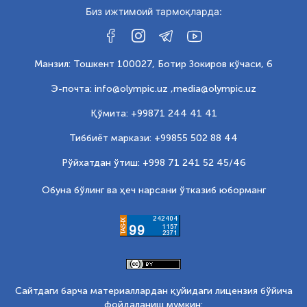
Биз ижтимоий тармоқларда:
Манзил: Тошкент 100027, Ботир Зокиров кўчаси, 6
Э-почта: info@olympic.uz ,
media@olympic.uz
Қўмита: +99871 244 41 41
Тиббиёт маркази: +99855 502 88 44
Рўйхатдан ўтиш: +998 71 241 52 45/46
Обуна бўлинг ва ҳеч нарсани ўтказиб юборманг
Сайтдаги барча материаллардан қуйидаги лицензия бўйича
фойдаланиш мумкин: