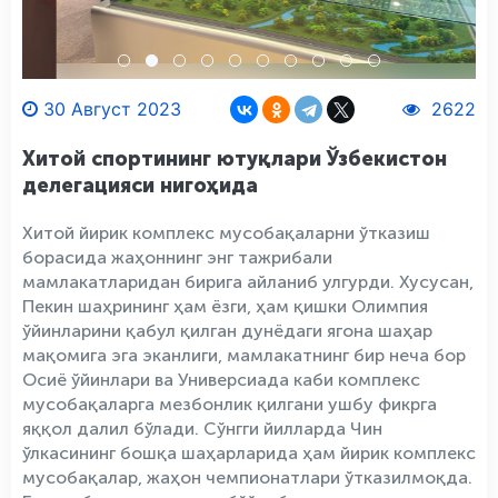
30 Август 2023
2622
Хитой спортининг ютуқлари Ўзбекистон
делегацияси нигоҳида
Хитой йирик комплекс мусобақаларни ўтказиш
борасида жаҳоннинг энг тажрибали
мамлакатларидан бирига айланиб улгурди. Хусусан,
Пекин шаҳрининг ҳам ёзги, ҳам қишки Олимпия
ўйинларини қабул қилган дунёдаги ягона шаҳар
мақомига эга эканлиги, мамлакатнинг бир неча бор
Осиё ўйинлари ва Универсиада каби комплекс
мусобақаларга мезбонлик қилгани ушбу фикрга
яққол далил бўлади. Сўнгги йилларда Чин
ўлкасининг бошқа шаҳарларида ҳам йирик комплекс
мусобақалар, жаҳон чемпионатлари ўтказилмоқда.