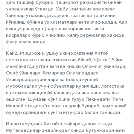
ҳам ташриф буюриб, ташкилот раҳбарияти билан
учрашувлар ўтказди. Ушбу компания комплекс
Ўйинлар ўтказишда админстратив ва ташкилий
йўналиш бўйича ўз хизматларини таклиф қилди. Ҳар
икки учрашувда ўзаро ҳамкорликнинг янги
қирралари кўриб чиқилиб, келгуси режалар ҳақида
фикр алмашилди.
Қайд этиш жоиз, ушбу икки компания Хитой
спортидаги етакчи локомотив бўлиб, сўнгги 15 йил
мамлакатда ўтган ёзги ва қишки Олимпия ўйинлари,
Осиё ўйинлари, ўсмирлар Олимпиадаси,
Универсиада ўйинлари ва бошқа кўплаб
мусобақалар учун объектлар қурилиши, логистика
ва коммуникация йўналишидаги ишларни амалга
оширган. Шундан сўнг ишчи гуруҳ Пекиндаги “Янги
Миллий стадион”га ҳам ташриф буюриб, замонавий
бунёдкорликдаги сўнгги ютуқлар билан танишди.
Ишчи гуруҳнинг Хитойга сафари давом этади.
Мутасаддилар эндиликда яқинда Бутунжаҳон ёзги