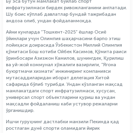
Бу эса бутун мамлакат бўйлаб спорт
инфратузилмаси бирдек ривожланганини англатади.
Шу боис кўплаб давлатлар бундай тажрибадан
андоза олиб, ундан фойдаланмоқда.
Айни кунларда “Тошкент-2025” ёшлар Осиё
ўйинлари учун Олимпия шаҳарчасини барпо этиш
лойиҳаси доирасида Ўзбекистон Миллий Олимпия
қўмитаси Бош котиби Ойбек Касимов, Қўмита раиси
ўринбосари Азизжон Камилов, шунингдек, Қурилиш
ва уй-жой коммунал хўжалиги вазирлиги, “Ягона
буюртмачи хизмати” инжиниринг компанияси
мутасаддиларидан иборат делегация Хитой
сафарида бўлиб турибди. Ундан кўзланган мақсад
мамлакатдаги спорт инфратузилмаси, хусусан,
универсал спорт объектларини қуриш ва ундан
мақсадли фойдаланиш каби устувор режаларни
ўрганишдир.
Ишчи гуруҳнинг дастлабки манзили Пекинда қад
ростлаган дунё спорти оламидаги йирик