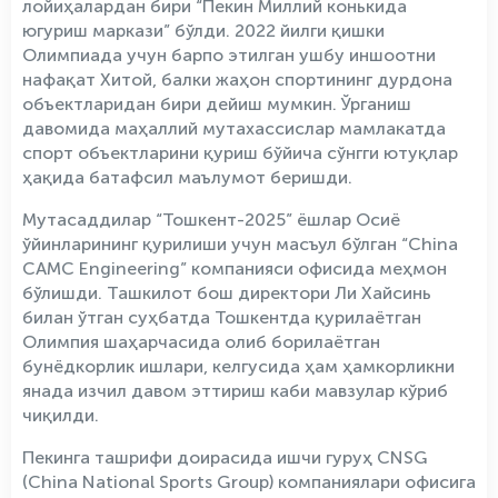
лойиҳалардан бири “Пекин Миллий конькида
югуриш маркази” бўлди. 2022 йилги қишки
Олимпиада учун барпо этилган ушбу иншоотни
нафақат Хитой, балки жаҳон спортининг дурдона
объектларидан бири дейиш мумкин. Ўрганиш
давомида маҳаллий мутахассислар мамлакатда
спорт объектларини қуриш бўйича сўнгги ютуқлар
ҳақида батафсил маълумот беришди.
Мутасаддилар “Тошкент-2025” ёшлар Осиё
ўйинларининг қурилиши учун масъул бўлган “China
CAMC Engineering” компанияси офисида меҳмон
бўлишди. Ташкилот бош директори Ли Хайсинь
билан ўтган суҳбатда Тошкентда қурилаётган
Олимпия шаҳарчасида олиб борилаётган
бунёдкорлик ишлари, келгусида ҳам ҳамкорликни
янада изчил давом эттириш каби мавзулар кўриб
чиқилди.
Пекинга ташрифи доирасида ишчи гуруҳ CNSG
(China National Sports Group) компаниялари офисига