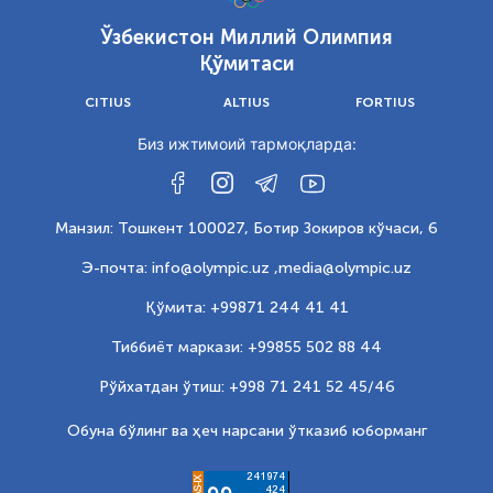
Ўзбекистон Миллий Олимпия
Қўмитаси
CITIUS
ALTIUS
FORTIUS
Биз ижтимоий тармоқларда:
Манзил: Тошкент 100027, Ботир Зокиров кўчаси, 6
Э-почта: info@olympic.uz ,
media@olympic.uz
Қўмита: +99871 244 41 41
Тиббиёт маркази: +99855 502 88 44
Рўйхатдан ўтиш: +998 71 241 52 45/46
Обуна бўлинг ва ҳеч нарсани ўтказиб юборманг