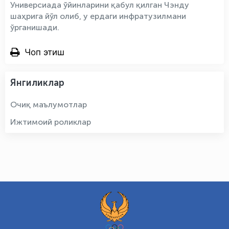
Универсиада ўйинларини қабул қилган Чэнду
шаҳрига йўл олиб, у ердаги инфратузилмани
ўрганишади.
Чоп этиш
Янгиликлар
Очиқ маълумотлар
Ижтимоий роликлар