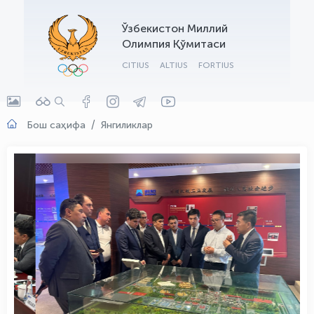
OLYMPCHIK AI - yordamchi
Ўзбекистон Миллий
Онлайн · olympic.uz
Олимпия Қўмитаси
CITIUS
ALTIUS
FORTIUS
Бош саҳифа
Янгиликлар