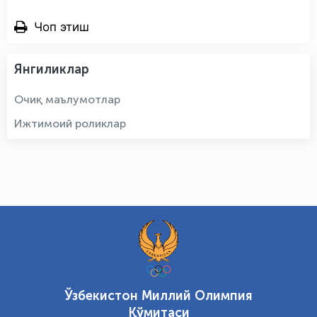
Чоп этиш
Янгиликлар
Очиқ маълумотлар
Ижтимоий роликлар
Ўзбекистон Миллий Олимпия
Қўмитаси