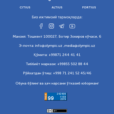
CITIUS
ALTIUS
FORTIUS
Биз ижтимоий тармоқларда:
Манзил: Тошкент 100027, Ботир Зокиров кўчаси, 6
Э-почта: info@olympic.uz ,
media@olympic.uz
Қўмита: +99871 244 41 41
Тиббиёт маркази: +99855 502 88 44
Рўйхатдан ўтиш: +998 71 241 52 45/46
Обуна бўлинг ва ҳеч нарсани ўтказиб юборманг