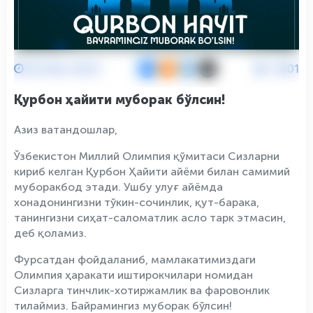
28 Июн 2023
3601
Қурбон ҳайити муборак бўлсин!
Азиз ватандошлар,
Ўзбекистон Миллий Олимпия қўмитаси Сизларни
кириб келган Қурбон Ҳайити айёми билан самимий
муборакбод этади. Ушбу улуғ айёмда
хонадонингизни тўкин-сочинлик, қут-барака,
танингизни сиҳат-саломатлик асло тарк этмасин,
деб қоламиз.
Фурсатдан фойдаланиб, мамлакатимиздаги
Олимпия ҳаракати иштирокчилари номидан
Сизларга тинчлик-хотиржамлик ва фаровонлик
тилаймиз. Байрамингиз муборак бўлсин!