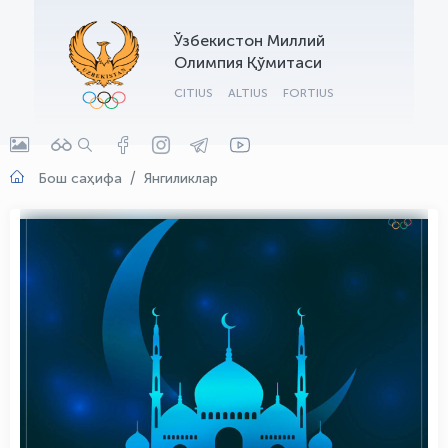
OLYMPCHIK AI - yordamchi
Ўзбекистон Миллий
Онлайн · olympic.uz
Олимпия Қўмитаси
CITIUS
ALTIUS
FORTIUS
Бош саҳифа
Янгиликлар