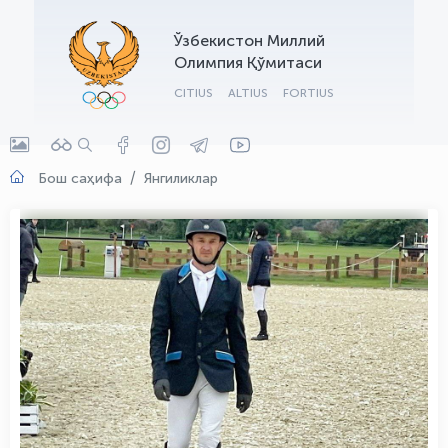
OLYMPCHIK AI - yordamchi
Ўзбекистон Миллий
Онлайн · olympic.uz
Олимпия Қўмитаси
CITIUS
ALTIUS
FORTIUS
Бош саҳифа
Янгиликлар