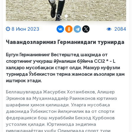
8 Июн 2023
2084
Чавандозларимиз Германиядаги турнирда
Бугун Германиянинг Вестерштед шаҳрида от
спортининг учкураш йўналиши бўйича CCI2 * - L
халқаро мусобақаси старт олди. Мазкур нуфузли
турнирда Ўзбекистон терма жамоаси аъзолари ҳам
иштирок этади.
Беллашувларда Жасурбек Хотамбеков, Алишер
Эркинов ва Муҳаммаддиёр Раимжонов юртимиз
шарафини ҳимоя қилишади. Уларга мусобақа
давомида Ўзбекистон йилқичилик ва от спорти
федерацияси бош мураббийи Бекзод Қурбонов
устозлик қилади. Юртимизда эндигина
ривожланаётган ушбу Олимпиада спорт тури