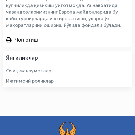
кўпчиликда қизиқиш уйғотмоқда. Ўз навбатида,
чавандозларимизнинг Европа майдонларида бу
каби турнирларда иштирок этиши, уларга ўз
маҳоратларини ошириш йўлида фойдали бўлади.
Чоп этиш
Янгиликлар
Очиқ маълумотлар
Ижтимоий роликлар