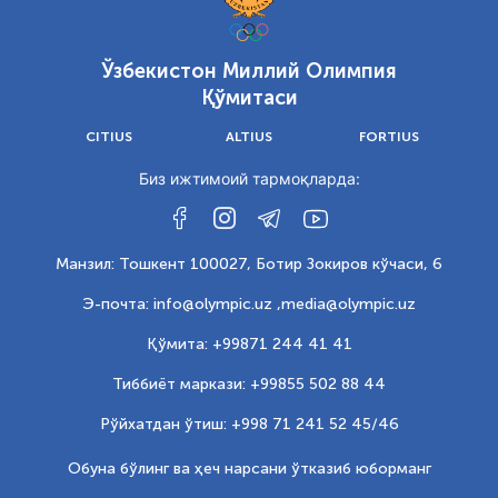
Ўзбекистон Миллий Олимпия
Қўмитаси
CITIUS
ALTIUS
FORTIUS
Биз ижтимоий тармоқларда:
Манзил: Тошкент 100027, Ботир Зокиров кўчаси, 6
Э-почта: info@olympic.uz ,
media@olympic.uz
Қўмита: +99871 244 41 41
Тиббиёт маркази: +99855 502 88 44
Рўйхатдан ўтиш: +998 71 241 52 45/46
Обуна бўлинг ва ҳеч нарсани ўтказиб юборманг