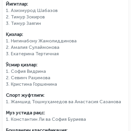
Йигитлар:
1. Азизмурод Шабазов
2. Тимур Зокиров
3. Тимур Заягин
Қизлар:
1. Нигинабону Жамолиддинова
2. Амалия Сулаймонова
3. Екатерина Тертичная
Ўсмир қизлар:
1. София Видрина
2. Севинч Раҳимова
3. Кристина Горшенина
Спорт жуфтлиги:
1. Жамшид Тошмуҳамедов ва Анастасия Сазанова
Муз устида рақс:
1. Константин Ли ва София Буриева
Бошланғич классификация: