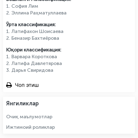
1. София Лим
2. Эллина Раҳматуллаева
Ўрта классификация:
1. Латифахон Шоисаева
2. Беназир Бахтиёрова
Юқори классификация:
1. Варвара Короткова
2. Латифа Давлетярова
3. Дарья Свиридова
Чоп этиш
Янгиликлар
Очиқ маълумотлар
Ижтимоий роликлар