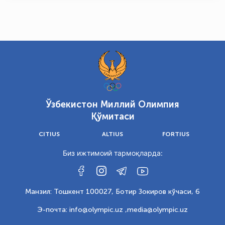
Ўзбекистон Миллий Олимпия
Қўмитаси
CITIUS
ALTIUS
FORTIUS
Биз ижтимоий тармоқларда:
Манзил: Тошкент 100027, Ботир Зокиров кўчаси, 6
Э-почта: info@olympic.uz ,
media@olympic.uz