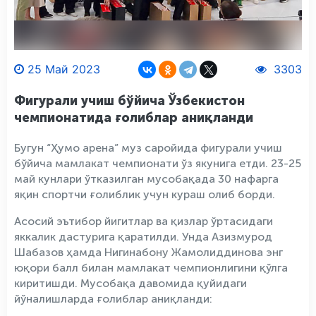
25 Май 2023
3303
Фигурали учиш бўйича Ўзбекистон
чемпионатида ғолиблар аниқланди
Бугун “Ҳумо арена” муз саройида фигурали учиш
бўйича мамлакат чемпионати ўз якунига етди. 23-25
май кунлари ўтказилган мусобақада 30 нафарга
яқин спортчи ғолиблик учун кураш олиб борди.
Асосий эътибор йигитлар ва қизлар ўртасидаги
яккалик дастурига қаратилди. Унда Азизмурод
Шабазов ҳамда Нигинабону Жамолиддинова энг
юқори балл билан мамлакат чемпионлигини қўлга
киритишди. Мусобақа давомида қуйидаги
йўналишларда ғолиблар аниқланди: