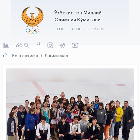
OLYMPCHIK AI - yordamchi
Ўзбекистон Миллий
Онлайн · olympic.uz
Олимпия Қўмитаси
CITIUS
ALTIUS
FORTIUS
Бош саҳифа
Янгиликлар