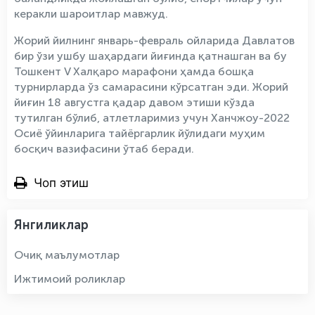
керакли шароитлар мавжуд.
Жорий йилнинг январь-февраль ойларида Давлатов
бир ўзи ушбу шаҳардаги йиғинда қатнашган ва бу
Тошкент V Халқаро марафони ҳамда бошқа
турнирларда ўз самарасини кўрсатган эди. Жорий
йиғин 18 августга қадар давом этиши кўзда
тутилган бўлиб, атлетларимиз учун Ханчжоу-2022
Осиё ўйинларига тайёргарлик йўлидаги муҳим
босқич вазифасини ўтаб беради.
Чоп этиш
Янгиликлар
Очиқ маълумотлар
Ижтимоий роликлар