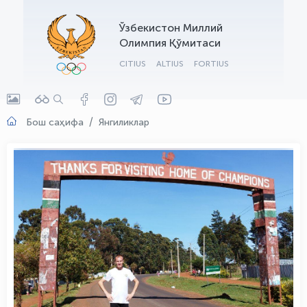
OLYMPCHIK AI - yordamchi
Ўзбекистон Миллий
Онлайн · olympic.uz
Олимпия Қўмитаси
CITIUS
ALTIUS
FORTIUS
Бош саҳифа
Янгиликлар