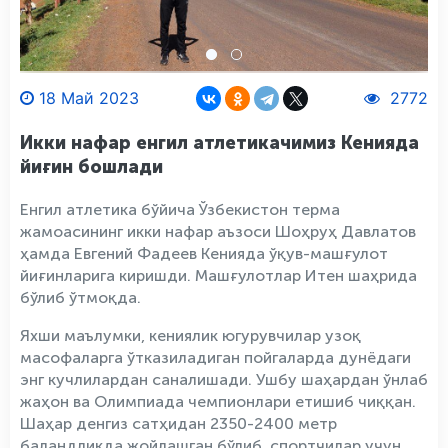
18 Май 2023
2772
Икки нафар енгил атлетикачимиз Кенияда
йиғин бошлади
Енгил атлетика бўйича Ўзбекистон терма
жамоасининг икки нафар аъзоси Шоҳруҳ Давлатов
ҳамда Евгений Фадеев Кенияда ўқув-машғулот
йиғинларига киришди. Машғулотлар Итен шаҳрида
бўлиб ўтмоқда.
Яхши маълумки, кениялик югурувчилар узоқ
масофаларга ўтказиладиган пойгаларда дунёдаги
энг кучлилардан саналишади. Ушбу шаҳардан ўнлаб
жаҳон ва Олимпиада чемпионлари етишиб чиққан.
Шаҳар денгиз сатҳидан 2350-2400 метр
баландликда жойлашган бўлиб, спортчилар учун