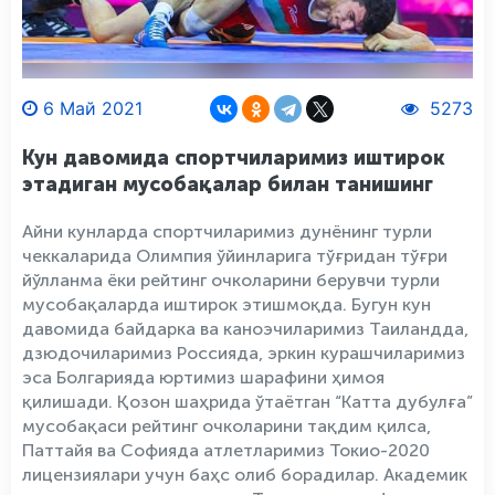
6 Май 2021
5273
Кун давомида спортчиларимиз иштирок
этадиган мусобақалар билан танишинг
Айни кунларда спортчиларимиз дунёнинг турли
чеккаларида Олимпия ўйинларига тўғридан тўғри
йўлланма ёки рейтинг очколарини берувчи турли
мусобақаларда иштирок этишмоқда. Бугун кун
давомида байдарка ва каноэчиларимиз Таиландда,
дзюдочиларимиз Россияда, эркин курашчиларимиз
эса Болгарияда юртимиз шарафини ҳимоя
қилишади. Қозон шаҳрида ўтаётган “Катта дубулға”
мусобақаси рейтинг очколарини тақдим қилса,
Паттайя ва Софияда атлетларимиз Токио-2020
лицензиялари учун баҳс олиб борадилар. Академик