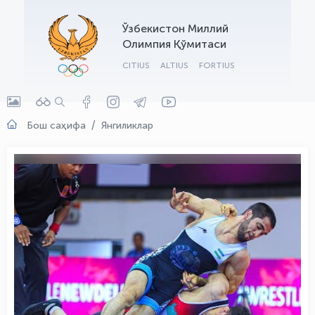
OLYMPCHIK AI - yordamchi
Ўзбекистон Миллий
Онлайн · olympic.uz
Олимпия Қўмитаси
CITIUS
ALTIUS
FORTIUS
Бош саҳифа
Янгиликлар