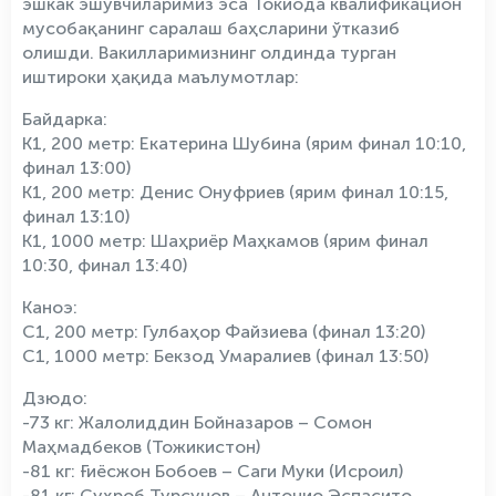
эшкак эшувчиларимиз эса Токиода квалификацион
мусобақанинг саралаш баҳсларини ўтказиб
олишди. Вакилларимизнинг олдинда турган
иштироки ҳақида маълумотлар:
Байдарка:
К1, 200 метр: Екатерина Шубина (ярим финал 10:10,
финал 13:00)
К1, 200 метр: Денис Онуфриев (ярим финал 10:15,
финал 13:10)
К1, 1000 метр: Шаҳриёр Маҳкамов (ярим финал
10:30, финал 13:40)
Каноэ:
С1, 200 метр: Гулбаҳор Файзиева (финал 13:20)
С1, 1000 метр: Бекзод Умаралиев (финал 13:50)
Дзюдо:
-73 кг: Жалолиддин Бойназаров – Сомон
Маҳмадбеков (Тожикистон)
-81 кг: Ғиёсжон Бобоев – Саги Муки (Исроил)
-81 кг: Суҳроб Турсунов – Антонио Эспасито