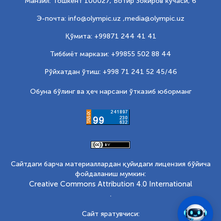
Манзил: Тошкент 100027, Ботир Зокиров кўчаси, 6
Э-почта: info@olympic.uz ,
media@olympic.uz
Қўмита: +99871 244 41 41
Тиббиёт маркази: +99855 502 88 44
Рўйхатдан ўтиш: +998 71 241 52 45/46
Обуна бўлинг ва ҳеч нарсани ўтказиб юборманг
Сайтдаги барча материаллардан қуйидаги лицензия бўйича
фойдаланиш мумкин:
Creative Commons Attribution 4.0 International
.
Сайт яратувчиси: