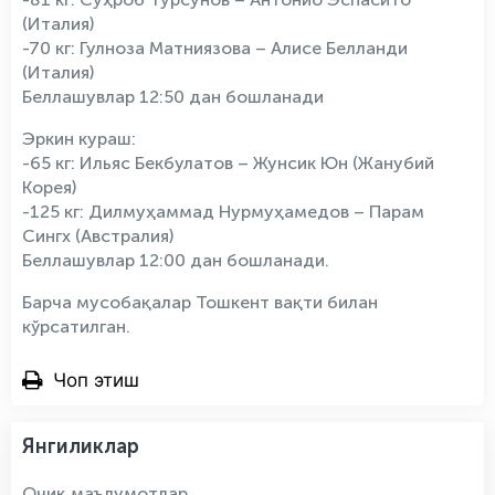
(Италия)
-70 кг: Гулноза Матниязова – Алисе Белланди
(Италия)
Беллашувлар 12:50 дан бошланади
Эркин кураш:
-65 кг: Ильяс Бекбулатов – Жунсик Юн (Жанубий
Корея)
-125 кг: Дилмуҳаммад Нурмуҳамедов – Парам
Сингх (Австралия)
Беллашувлар 12:00 дан бошланади.
Барча мусобақалар Тошкент вақти билан
кўрсатилган.
Чоп этиш
Янгиликлар
Очиқ маълумотлар