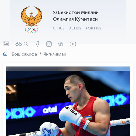
OLYMPCHIK AI - yordamchi
Ўзбекистон Миллий
Онлайн · olympic.uz
Олимпия Қўмитаси
CITIUS
ALTIUS
FORTIUS
Бош саҳифа
Янгиликлар