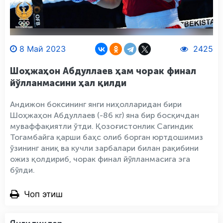
8 Май 2023
2425
Шоҳжаҳон Абдуллаев ҳам чорак финал
йўлланмасини ҳал қилди
Андижон боксининг янги ниҳолларидан бири
Шоҳжаҳон Абдуллаев (-86 кг) яна бир босқичдан
муваффақиятли ўтди. Қозоғистонлик Сагиндик
Тогамбайга қарши баҳс олиб борган юртдошимиз
ўзининг аниқ ва кучли зарбалари билан рақибини
ожиз қолдириб, чорак финал йўлланмасига эга
бўлди.
Чоп этиш