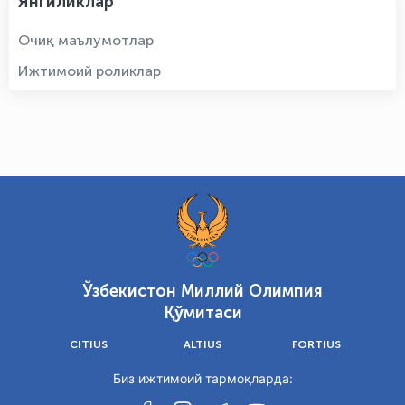
Янгиликлар
Очиқ маълумотлар
Ижтимоий роликлар
Ўзбекистон Миллий Олимпия
Қўмитаси
CITIUS
ALTIUS
FORTIUS
Биз ижтимоий тармоқларда: