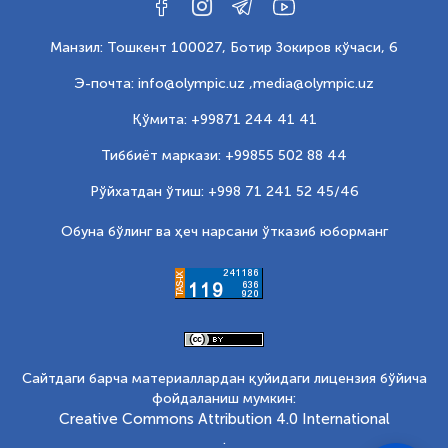
Манзил: Тошкент 100027, Ботир Зокиров кўчаси, 6
Э-почта: info@olympic.uz ,
media@olympic.uz
Қўмита: +99871 244 41 41
Тиббиёт маркази: +99855 502 88 44
Рўйхатдан ўтиш: +998 71 241 52 45/46
Обуна бўлинг ва ҳеч нарсани ўтказиб юборманг
Сайтдаги барча материаллардан қуйидаги лицензия бўйича
фойдаланиш мумкин:
Creative Commons Attribution 4.0 International
.