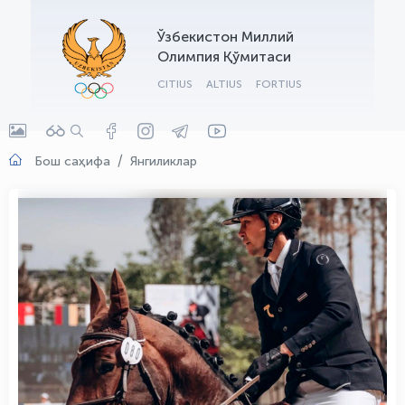
OLYMPCHIK AI - yordamchi
Ўзбекистон Миллий
Онлайн · olympic.uz
Олимпия Қўмитаси
CITIUS
ALTIUS
FORTIUS
Бош саҳифа
Янгиликлар