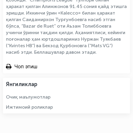
ҳаракат қилган Алимжонов 91.45 сония қайд этишга
эришди. Иккинчи ўрин «Kalecco» билан ҳаракат
қилган Саидамирхон Турғунбоевга насиб этган
бўлса, “Bazar de Ruet” оти Аъзам Толиббоевга
учинчи ўринни тақдим қилди. Аҳамиятлиси, кейинги
поғоналар ҳам юртдошларимиз Нуржан Туякбаев
(“Kvintes НВ”) ва Бекзод Қурбоновга (“Mats VG”)
насиб этди. Беллашувлар давом этади.
Чоп этиш
Янгиликлар
Очиқ маълумотлар
Ижтимоий роликлар