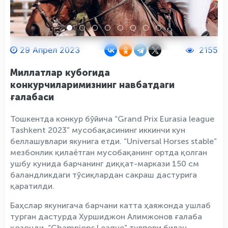
29 Апрел 2023
2155
Миллатлар кубогида
конкурчиларимизнинг навбатдаги
ғалабаси
Тошкентда конкур бўйича “Grand Prix Eurasia league
Tashkent 2023” мусобақасининг иккинчи кун
беллашувлари якунига етди. “Universal Horses stable”
мезбонлик қилаётган мусобақанинг ортда қолган
ушбу кунида барчанинг диққат-маркази 150 см
баландликдаги тўсиқлардан сакраш дастурига
қаратилди.
Баҳслар якунигача барчани катта ҳаяжонда ушлаб
турган дастурда Хуршиджон Алимжонов ғалаба
қозонди. “Champions League” тулпори билан