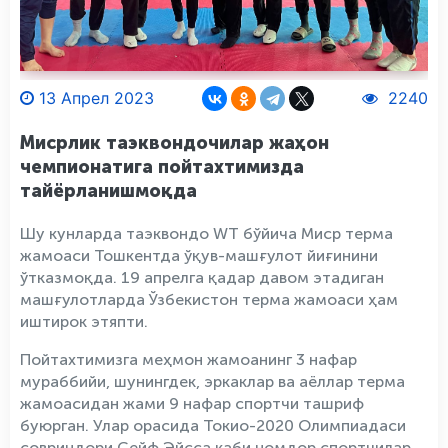
13 Апрел 2023
2240
Мисрлик таэквондочилар жаҳон
чемпионатига пойтахтимизда
тайёрланишмоқда
Шу кунларда таэквондо WT бўйича Миср терма
жамоаси Тошкентда ўқув-машғулот йиғинини
ўтказмоқда. 19 апрелга қадар давом этадиган
машғулотларда Ўзбекистон терма жамоаси ҳам
иштирок этяпти.
Пойтахтимизга меҳмон жамоанинг 3 нафар
мураббийи, шунингдек, эркаклар ва аёллар терма
жамоасидан жами 9 нафар спортчи ташриф
буюрган. Улар орасида Токио-2020 Олимпиадаси
совриндори Сейф Эйсса каби номдор спортчилар