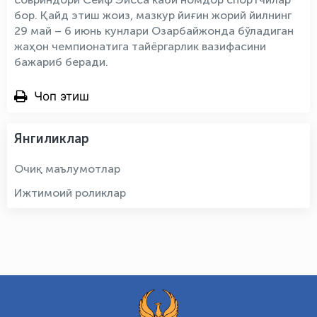
бор. Қайд этиш жоиз, мазкур йиғин жорий йилнинг
29 май – 6 июнь кунлари Озарбайжонда бўладиган
жаҳон чемпионатига тайёргарлик вазифасини
бажариб беради.
Чоп этиш
Янгиликлар
Очиқ маълумотлар
Ижтимоий роликлар