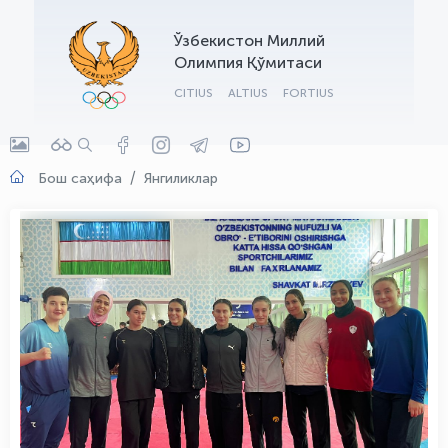
OLYMPCHIK AI - yordamchi
Ўзбекистон Миллий
Онлайн · olympic.uz
Олимпия Қўмитаси
CITIUS
ALTIUS
FORTIUS
Бош саҳифа
Янгиликлар