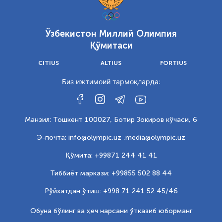
Ўзбекистон Миллий Олимпия
Қўмитаси
CITIUS
ALTIUS
FORTIUS
Биз ижтимоий тармоқларда:
Манзил: Тошкент 100027, Ботир Зокиров кўчаси, 6
Э-почта: info@olympic.uz ,
media@olympic.uz
Қўмита: +99871 244 41 41
Тиббиёт маркази: +99855 502 88 44
Рўйхатдан ўтиш: +998 71 241 52 45/46
Обуна бўлинг ва ҳеч нарсани ўтказиб юборманг