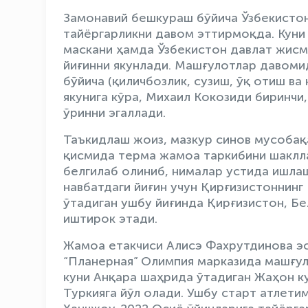
Замонавий бешкураш бўйича Ўзбекисто
тайёргарликни давом эттирмоқда. Куни
маскани ҳамда Ўзбекистон давлат жисм
йиғинни якунлади. Машғулотлар давоми
бўйича (қиличбозлик, сузиш, ўқ отиш ва
якунига кўра, Михаил Кокозиди биринч
ўринни эгаллади.
Таъкидлаш жоиз, мазкур синов мусобақ
қисмида терма жамоа таркибини шаклл
белгилаб олиниб, нималар устида ишла
навбатдаги йиғин учун Қирғизистоннинг
ўтадиган ушбу йиғинда Қирғизистон, Б
иштирок этади.
Жамоа етакчиси Алисэ Фахрутдинова э
“Планерная” Олимпия марказида машғул
куни Анқара шаҳрида ўтадиган Жаҳон к
Туркияга йўл олади. Ушбу старт атлети