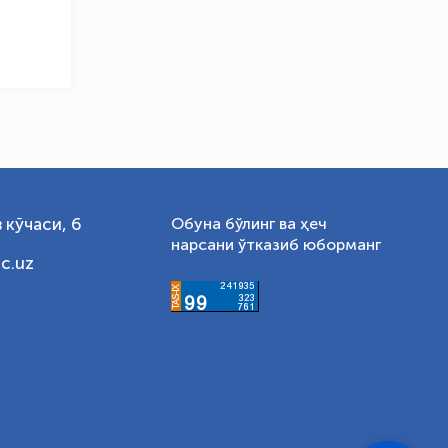
 кўчаси, 6
Обуна бўлинг ва ҳеч
нарсани ўтказиб юборманг
c.uz