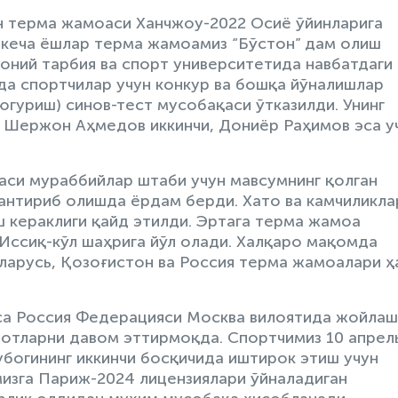
н терма жамоаси Ханчжоу-2022 Осиё ўйинларига
 кеча ёшлар терма жамоамиз “Бўстон” дам олиш
оний тарбия ва спорт университетида навбатдаги
да спортчилар учун конкур ва бошқа йўналишлар
 югуриш) синов-тест мусобақаси ўтказилди. Унинг
и, Шержон Аҳмедов иккинчи, Дониёр Раҳимов эса у
аси мураббийлар штаби учун мавсумнинг қолган
антириб олишда ёрдам берди. Хато ва камчиликла
ш кераклиги қайд этилди. Эртага терма жамоа
 Иссиқ-кўл шаҳрига йўл олади. Халқаро мақомда
еларусь, Қозоғистон ва Россия терма жамоалари ҳ
са Россия Федерацияси Москва вилоятида жойлаш
отларни давом эттирмоқда. Спортчимиз 10 апрел
убогининг иккинчи босқичида иштирок этиш учун
мизга Париж-2024 лицензиялари ўйналадиган