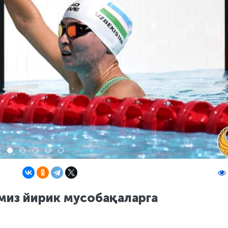
из йирик мусобақаларга