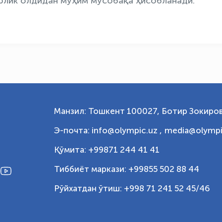
рлик олдидан муҳим мусобақа ҳисобланади.
Манзил: Тошкент 100027, Ботир Зокиров
Э-почта: info@olympic.uz ,
media@olympi
Қўмита: +99871 244 41 41
Тиббиёт маркази: +99855 502 88 44
Рўйхатдан ўтиш: +998 71 241 52 45/46