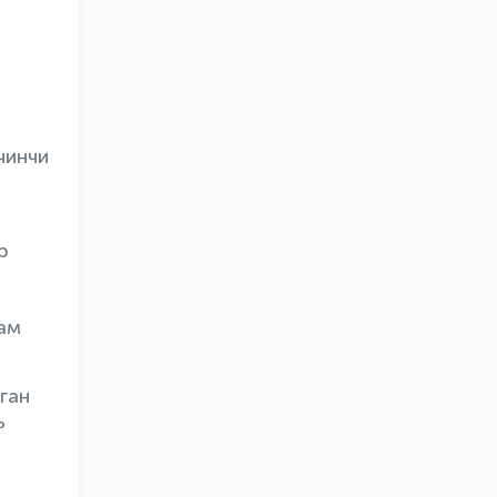
чинчи
р
ам
OLYMPCHIK AI - yordamchi
Онлайн · olympic.uz
ган
ь