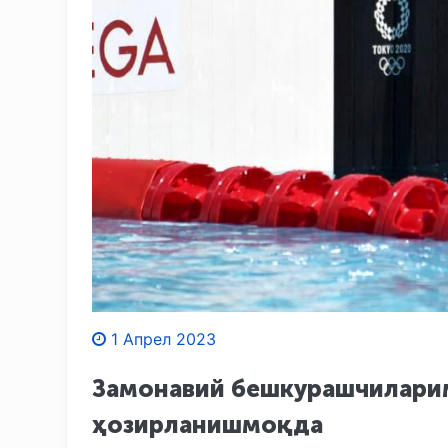
1 Апрел 2023
Замонавий бешкурашчиларим
ҳозирланишмоқда