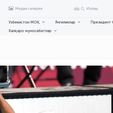
Медиа галерея
Излаш
Узбекистон МОҚ
Янгиликлар
Президент 
Халқаро муносабатлар