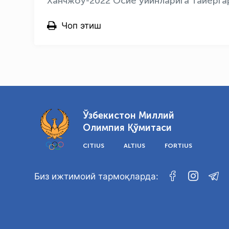
Ханчжоу-2022 Осиё ўйинларига тайёрга
Чоп этиш
Ўзбекистон Миллий
Олимпия Қўмитаси
CITIUS
ALTIUS
FORTIUS
Биз ижтимоий тармоқларда: