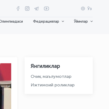
Ўз
Олимпиадаси
Федерациялар
Ўйинлар
Янгиликлар
Очиқ маълумотлар
Ижтимоий роликлар