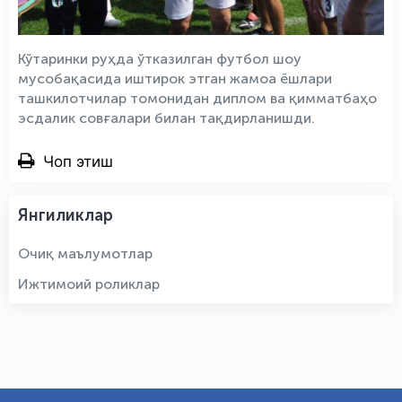
Кўтаринки руҳда ўтказилган футбол шоу
мусобақасида иштирок этган жамоа ёшлари
ташкилотчилар томонидан диплом ва қимматбаҳо
эсдалик совғалари билан тақдирланишди.
Чоп этиш
Янгиликлар
Очиқ маълумотлар
Ижтимоий роликлар