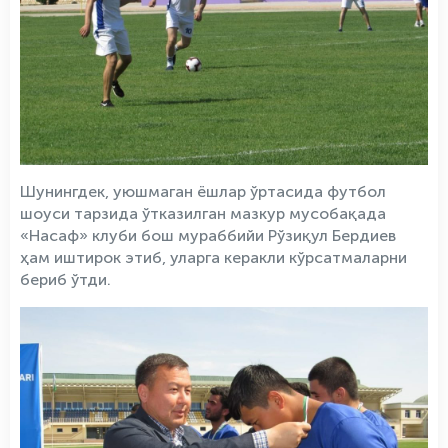
Шунингдек, уюшмаган ёшлар ўртасида футбол
шоуси тарзида ўтказилган мазкур мусобақада
«Насаф» клуби бош мураббийи Рўзиқул Бердиев
ҳам иштирок этиб, уларга керакли кўрсатмаларни
бериб ўтди.