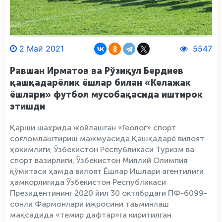
2 Май 2021
5547
Равшан Ирматов ва Рўзиқул Бердиев
қашқадарёлик ёшлар билан «Келажак
ёшлари» футбол мусобақасида иштирок
этишди
Қарши шаҳрида жойлашган «Геолог» спорт
соғломлаштириш мажмуасида Қашқадарё вилоят
ҳокимлиги, Ўзбекистон Республикаси Туризм ва
спорт вазирлиги, Ўзбекистон Миллий Олимпия
қўмитаси ҳамда вилоят Ёшлар Ишлари агентилиги
ҳамкорлигида Ўзбекистон Республикаси
Президентининг 2020 йил 30 октябрдаги ПФ-6099-
сонли Фармонлари ижросини таъминлаш
мақсадида «темир дафтар»га киритилган