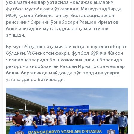
уюшмаган ёшлар ўртасида «Келажак ёшлари»
футбол мусобақаси ўтказилди. Мазкур тадбирда
МОҚ ҳамда Ўзбекистон футбол ассоциацияси
раисининг биринчи ўринбосари Равшан Ирматов
бошчилигидаги мутасаддилар ҳам иштирок
этишди.
Бу мусобақанинг аҳамиятли жиҳати шундан иборат
бўлдики, Ўзбекистон фахри, футбол бўйича Жаҳон
чемпионатларида бош ҳакамлик қилиш борасида
рекордчи ҳисобланган Равшан Ирматов ҳам ёшлар
билан биргаликда майдонда тўп тепди ва уларга
ўзгача далда бағишлади.