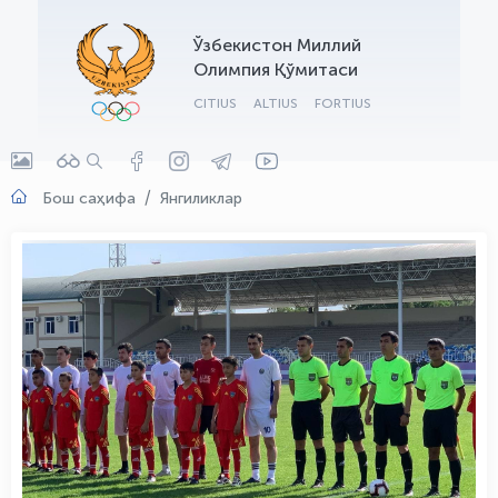
OLYMPCHIK AI - yordamchi
Ўзбекистон Миллий
Онлайн · olympic.uz
Олимпия Қўмитаси
CITIUS
ALTIUS
FORTIUS
Бош саҳифа
Янгиликлар