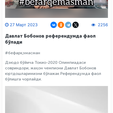
27 Март 2023
2256
Давлат Бобонов референдумда фаол
бўлади
#бефарқэмасман
Дзюдо бўйича Токио-2020 Олимпиадаси
совриндори, жаҳон чемпиони Давлат Бобонов
юртдошларимизни бўлажак Референдумда фаол
бўлишга чорлайди.