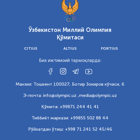
Ўзбекистон Миллий Олимпия
Қўмитаси
CITIUS
ALTIUS
FORTIUS
Биз ижтимоий тармоқларда:
Манзил: Тошкент 100027, Ботир Зокиров кўчаси, 6
Э-почта: info@olympic.uz ,
media@olympic.uz
Қўмита: +99871 244 41 41
Тиббиёт маркази: +99855 502 88 44
Рўйхатдан ўтиш: +998 71 241 52 45/46