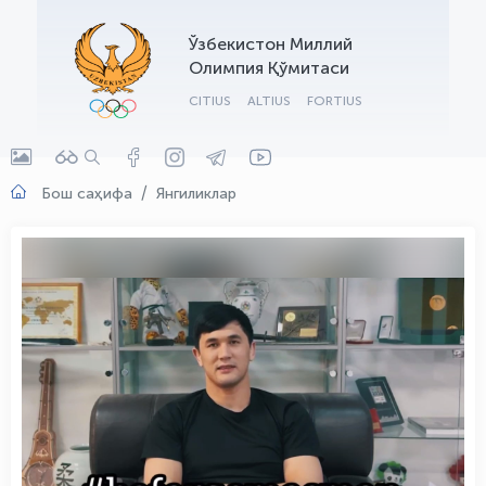
OLYMPCHIK AI - yordamchi
Ўзбекистон Миллий
Онлайн · olympic.uz
Олимпия Қўмитаси
CITIUS
ALTIUS
FORTIUS
Бош саҳифа
Янгиликлар