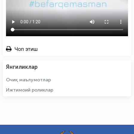
Чоп этиш
Янгиликлар
Очиқ маълумотлар
Ижтимоий роликлар