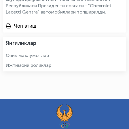
Республикаси Президенти совғаси - "Chevrolet
Lacetti Gentra" автомобиллари топширилди.
Чоп этиш
Янгиликлар
Очиқ маълумотлар
Ижтимоий роликлар