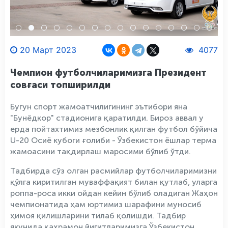
20 Март 2023
4077
Чемпион футболчиларимизга Президент
совғаси топширилди
Бугун спорт жамоатчилигининг эътибори яна
"Бунёдкор" стадионига қаратилди. Бироз аввал у
ерда пойтахтимиз мезбонлик қилган футбол бўйича
U-20 Осиё кубоги ғолиби - Ўзбекистон ёшлар терма
жамоасини тақдирлаш маросими бўлиб ўтди.
Тадбирда сўз олган расмийлар футболчиларимизни
қўлга киритилган муваффақият билан қутлаб, уларга
роппа-роса икки ойдан кейин бўлиб оладиган Жаҳон
чемпионатида ҳам юртимиз шарафини муносиб
ҳимоя қилишларини тилаб қолишди. Тадбир
якунида қаҳрамон йигитларимизга Ўзбекистон