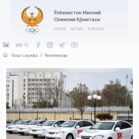
OLYMPCHIK AI - yordamchi
Ўзбекистон Миллий
Онлайн · olympic.uz
Олимпия Қўмитаси
CITIUS
ALTIUS
FORTIUS
Бош саҳифа
Янгиликлар