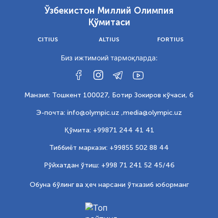
Ўзбекистон Миллий Олимпия
Қўмитаси
CITIUS
ALTIUS
FORTIUS
Биз ижтимоий тармоқларда:
Манзил: Тошкент 100027, Ботир Зокиров кўчаси, 6
Э-почта: info@olympic.uz ,
media@olympic.uz
Қўмита: +99871 244 41 41
Тиббиёт маркази: +99855 502 88 44
Рўйхатдан ўтиш: +998 71 241 52 45/46
Обуна бўлинг ва ҳеч нарсани ўтказиб юборманг