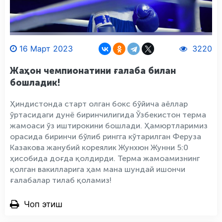
16 Март 2023
3220
Жаҳон чемпионатини ғалаба билан
бошладик!
Ҳиндистонда старт олган бокс бўйича аёллар
ўртасидаги дунё биринчилигида Ўзбекистон терма
жамоаси ўз иштирокини бошлади. Ҳамюртларимиз
орасида биринчи бўлиб рингга кўтарилган Феруза
Казакова жанубий кореялик Жунхюн Жунни 5:0
ҳисобида доғда қолдирди. Терма жамоамизнинг
қолган вакилларига ҳам мана шундай ишончи
ғалабалар тилаб қоламиз!
Чоп этиш