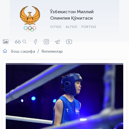
OLYMPCHIK AI - yordamchi
Ўзбекистон Миллий
Онлайн · olympic.uz
Олимпия Қўмитаси
CITIUS
ALTIUS
FORTIUS
Бош саҳифа
Янгиликлар