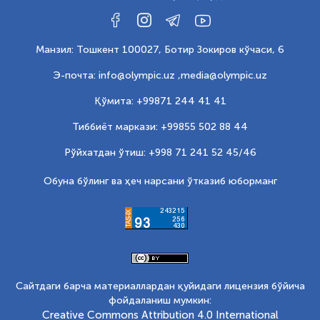
Манзил: Тошкент 100027, Ботир Зокиров кўчаси, 6
Э-почта: info@olympic.uz ,
media@olympic.uz
Қўмита: +99871 244 41 41
Тиббиёт маркази: +99855 502 88 44
Рўйхатдан ўтиш: +998 71 241 52 45/46
Обуна бўлинг ва ҳеч нарсани ўтказиб юборманг
Сайтдаги барча материаллардан қуйидаги лицензия бўйича
фойдаланиш мумкин:
Creative Commons Attribution 4.0 International