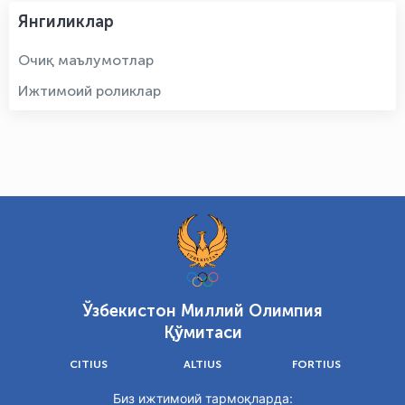
Янгиликлар
Очиқ маълумотлар
Ижтимоий роликлар
Ўзбекистон Миллий Олимпия
Қўмитаси
CITIUS
ALTIUS
FORTIUS
Биз ижтимоий тармоқларда: