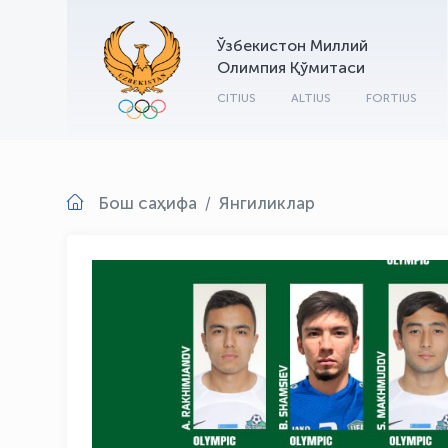
Ўзбекистон Миллий
Олимпия Қўмитаси
CITIUS
ALTIUS
FORTIUS
Бош саҳифа
Янгиликлар