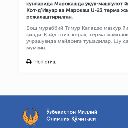
кунларида Марокашда ўқув-машғулот йи
Кот-д'Ивуар ва Марокаш U-23 терма ж
режалаштирилган.
Бош мураббий Тимур Кападзе мазкур йи
қилди. Қайд этиш керак, терма жамоан
учрашувида майдонга тушадилар. Шу са
мумкин.
Чоп этиш
Ўзбекистон Миллий
Олимпия Қўмитаси