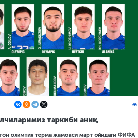
лчиларимиз таркиби аниқ
истон олимпия терма жамоаси март ойидаги ФИФА