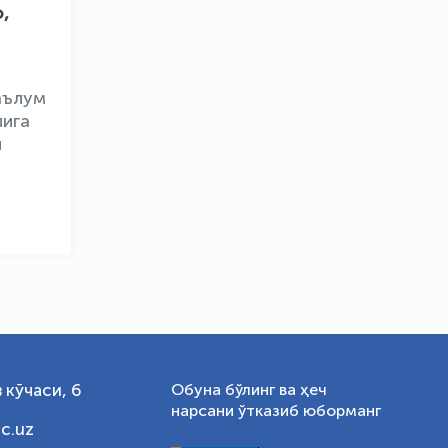
,
OLYMPCHIK AI - yordamchi
Онлайн · olympic.uz
аълум
лига
и
 кўчаси, 6
Обуна бўлинг ва ҳеч
нарсани ўтказиб юборманг
c.uz