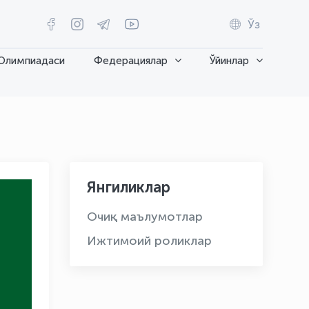
Ўз
Олимпиадаси
Федерациялар
Ўйинлар
Янгиликлар
Очиқ маълумотлар
Ижтимоий роликлар