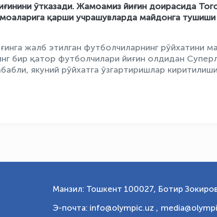
ғинини ўтказади. Жамоамиз йиғин доирасида Того
амоаларига қарши учрашувларда майдонга тушиши
ғинга жалб этилган футболчиларнинг рўйхатини м
инг бир қатор футболчилари йиғин олдидан Супер
бабли, якуний рўйхатга ўзгартиришлар киритилиш
Манзил: Тошкент 100027, Ботир Зокиров
Э-почта: info@olympic.uz ,
media@olympi