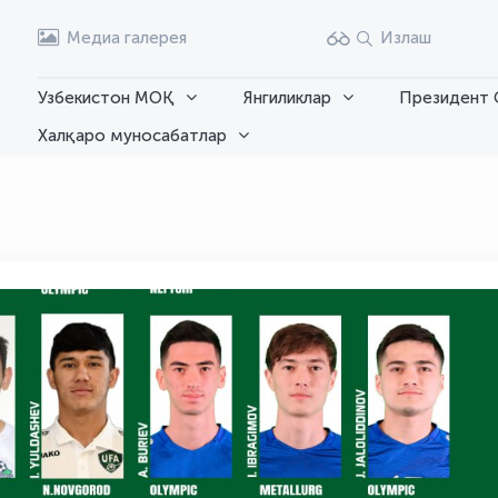
Медиа галерея
Излаш
Узбекистон МОҚ
Янгиликлар
Президент 
Халқаро муносабатлар