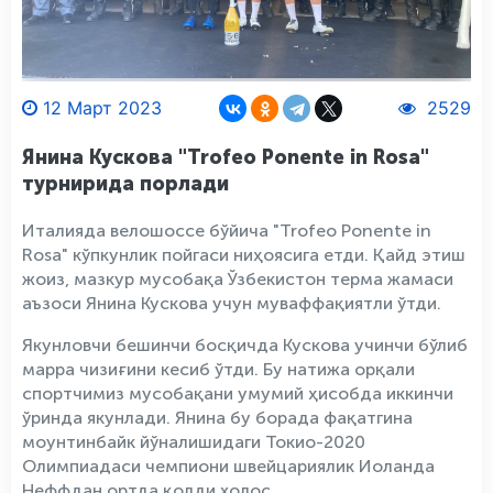
12 Март 2023
2529
Янина Кускова "Trofeo Ponente in Rosa"
турнирида порлади
Италияда велошоссе бўйича "Trofeo Ponente in
Rosa" кўпкунлик пойгаси ниҳоясига етди. Қайд этиш
жоиз, мазкур мусобақа Ўзбекистон терма жамаси
аъзоси Янина Кускова учун муваффақиятли ўтди.
Якунловчи бешинчи босқичда Кускова учинчи бўлиб
марра чизиғини кесиб ўтди. Бу натижа орқали
спортчимиз мусобақани умумий ҳисобда иккинчи
ўринда якунлади. Янина бу борада фақатгина
моунтинбайк йўналишидаги Токио-2020
Олимпиадаси чемпиони швейцариялик Иоланда
Неффдан ортда қолди холос.