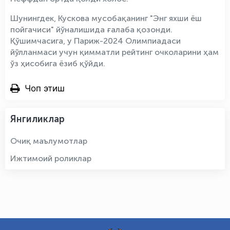
Шунингдек, Кускова мусобақанинг "Энг яхши ёш
пойгачиси" йўналишида ғалаба қозонди.
Қўшимчасига, у Париж-2024 Олимпиадаси
йўлланмаси учун қимматли рейтинг очколарини ҳам
ўз ҳисобига ёзиб қўйди.
Чоп этиш
Янгиликлар
Очиқ маълумотлар
Ижтимоий роликлар