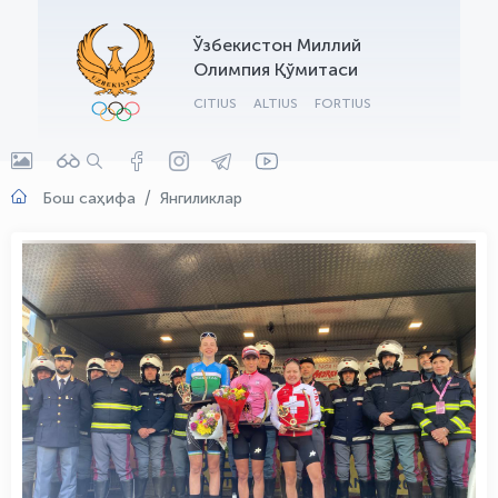
OLYMPCHIK AI - yordamchi
Ўзбекистон Миллий
Онлайн · olympic.uz
Олимпия Қўмитаси
CITIUS
ALTIUS
FORTIUS
Бош саҳифа
Янгиликлар