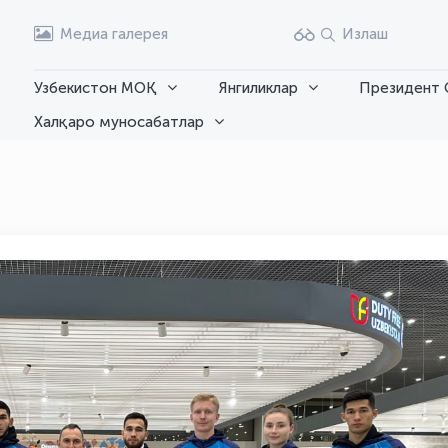
Медиа галерея
Излаш
Узбекистон МОҚ
Янгиликлар
Президент 
Халқаро муносабатлар