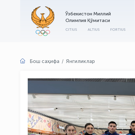
Ўзбекистон Миллий
Олимпия Қўмитаси
CITIUS
ALTIUS
FORTIUS
Бош саҳифа
Янгиликлар