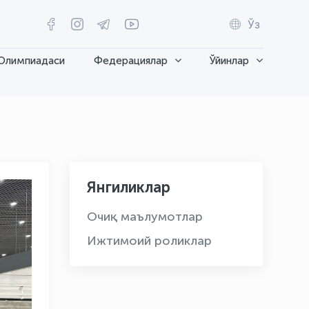
Ўз
Олимпиадаси
Федерациялар
Ўйинлар
Янгиликлар
Очиқ маълумотлар
Ижтимоий роликлар