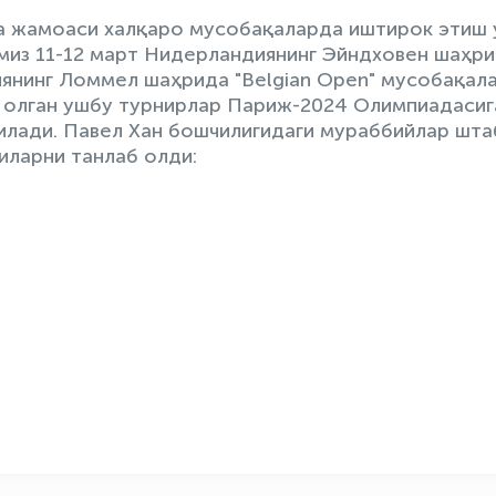
а жамоаси халқаро мусобақаларда иштирок этиш 
миз 11-12 март Нидерландиянинг Эйндховен шаҳр
гиянинг Ломмел шаҳрида "Belgian Open" мусобақал
н олган ушбу турнирлар Париж-2024 Олимпиадасиг
илади. Павел Хан бошчилигидаги мураббийлар шта
иларни танлаб олди: