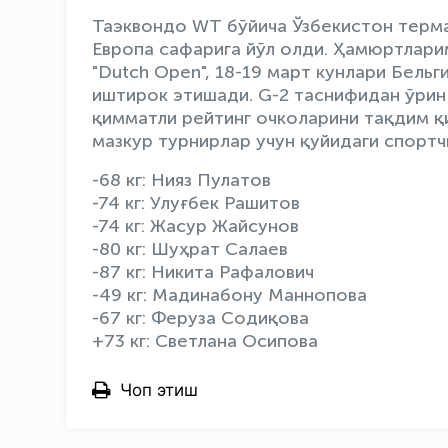
Таэквондо WТ бўйича Ўзбекистон терм
Европа сафарига йўл олди. Ҳамюртлари
"Dutch Open", 18-19 март кунлари Бель
иштирок этишади. G-2 таснифидан ўри
қимматли рейтинг очколарини тақдим қ
мазкур турнирлар учун қуйидаги спортч
-68 кг: Нияз Пулатов
-74 кг: Улуғбек Рашитов
-74 кг: Жасур Жайсунов
-80 кг: Шуҳрат Салаев
-87 кг: Никита Рафалович
-49 кг: Мадинабону Маннопова
-67 кг: Феруза Содиқова
+73 кг: Светлана Осипова
Чоп этиш