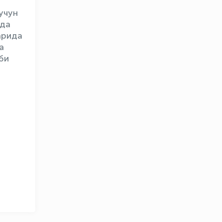
учун
ида
арида
а
би
OLYMPCHIK AI - yordamchi
Онлайн · olympic.uz