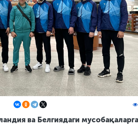
андия ва Белгиядаги мусобақаларг