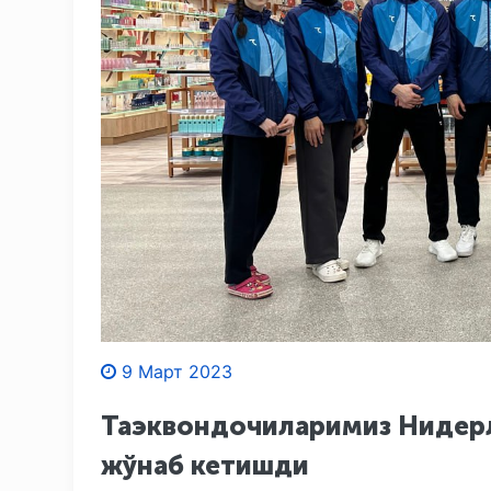
9 Март 2023
Таэквондочиларимиз Нидерл
жўнаб кетишди