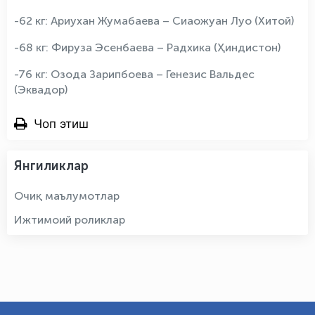
-62 кг: Ариухан Жумабаева – Сиаожуан Луо (Хитой)
-68 кг: Фируза Эсенбаева – Радхика (Ҳиндистон)
-76 кг: Озода Зарипбоева – Генезис Вальдес
(Эквадор)
Чоп этиш
Янгиликлар
Очиқ маълумотлар
Ижтимоий роликлар