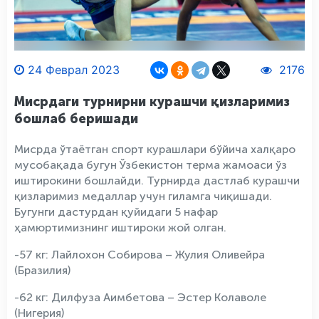
24 Феврал 2023
2176
Мисрдаги турнирни курашчи қизларимиз
бошлаб беришади
Мисрда ўтаётган спорт курашлари бўйича халқаро
мусобақада бугун Ўзбекистон терма жамоаси ўз
иштирокини бошлайди. Турнирда дастлаб курашчи
қизларимиз медаллар учун гиламга чиқишади.
Бугунги дастурдан қуйидаги 5 нафар
ҳамюртимизнинг иштироки жой олган.
-57 кг: Лайлохон Собирова – Жулия Оливейра
(Бразилия)
-62 кг: Дилфуза Аимбетова – Эстер Колаволе
(Нигерия)