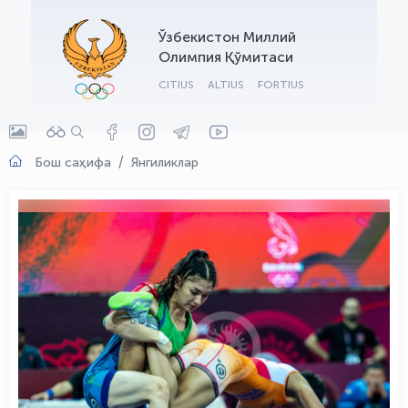
OLYMPCHIK AI - yordamchi
Ўзбекистон Миллий
Онлайн · olympic.uz
Олимпия Қўмитаси
CITIUS
ALTIUS
FORTIUS
Бош саҳифа
Янгиликлар