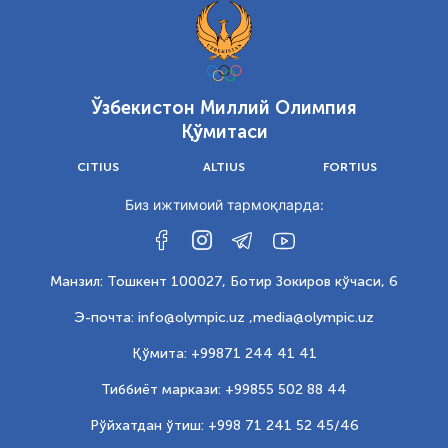
Ўзбекистон Миллий Олимпия
Қўмитаси
CITIUS
ALTIUS
FORTIUS
Биз ижтимоий тармоқларда:
Манзил: Тошкент 100027, Ботир Зокиров кўчаси, 6
Э-почта: info@olympic.uz ,
media@olympic.uz
Қўмита: +99871 244 41 41
Тиббиёт маркази: +99855 502 88 44
Рўйхатдан ўтиш: +998 71 241 52 45/46