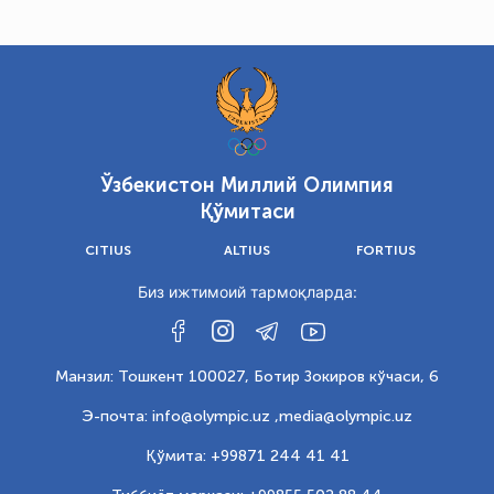
Ўзбекистон Миллий Олимпия
Қўмитаси
CITIUS
ALTIUS
FORTIUS
Биз ижтимоий тармоқларда:
Манзил: Тошкент 100027, Ботир Зокиров кўчаси, 6
Э-почта: info@olympic.uz ,
media@olympic.uz
Қўмита: +99871 244 41 41