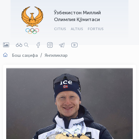
OLYMPCHIK AI - yordamchi
Ўзбекистон Миллий
Онлайн · olympic.uz
Олимпия Қўмитаси
CITIUS
ALTIUS
FORTIUS
Бош саҳифа
Янгиликлар