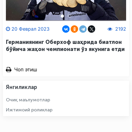
20 Феврал 2023
2192
Германиянинг Оберхоф шаҳрида биатлон
бўйича жаҳон чемпионати ўз якунига етди
Чоп этиш
Янгиликлар
Очиқ маълумотлар
Ижтимоий роликлар