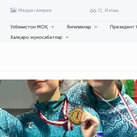
Медиа галерея
Излаш
Узбекистон МОҚ
Янгиликлар
Президент 
Халқаро муносабатлар