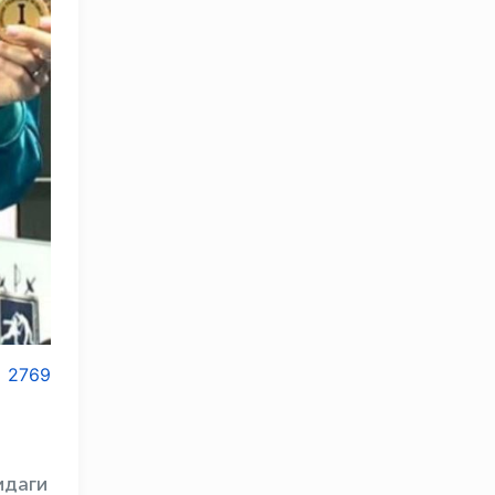
2769
идаги