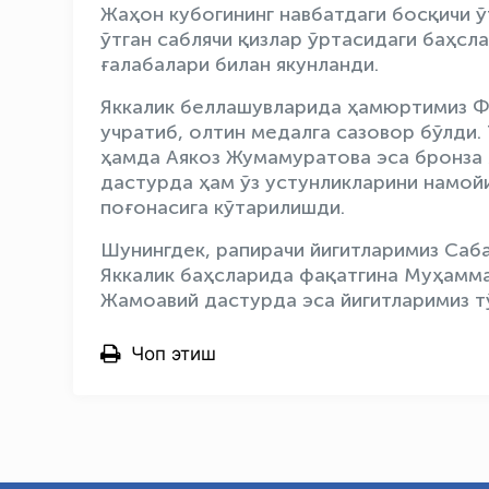
Жаҳон кубогининг навбатдаги босқичи ў
ўтган саблячи қизлар ўртасидаги баҳсл
ғалабалари билан якунланди.
Яккалик беллашувларида ҳамюртимиз Ф
учратиб, олтин медалга сазовор бўлди
ҳамда Аякоз Жумамуратова эса бронза 
дастурда ҳам ўз устунликларини намой
поғонасига кўтарилишди.
Шунингдек, рапирачи йигитларимиз Саб
Яккалик баҳсларида фақатгина Муҳамма
Жамоавий дастурда эса йигитларимиз т
Чоп этиш