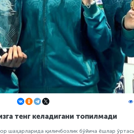
зга тенг келадигани топилмади
тор шаҳарларида қиличбозлик бўйича ёшлар ўртас