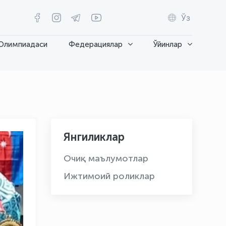
Ўз
Олимпиадаси
Федерациялар
Ўйинлар
Янгиликлар
Очиқ маълумотлар
Ижтимоий роликлар