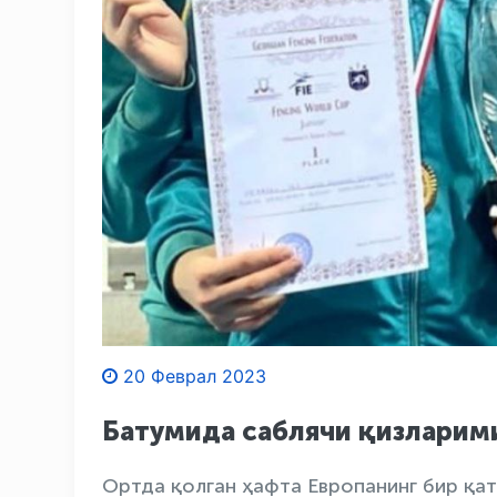
20 Феврал 2023
Батумида саблячи қизларими
Ортда қолган ҳафта Европанинг бир қа