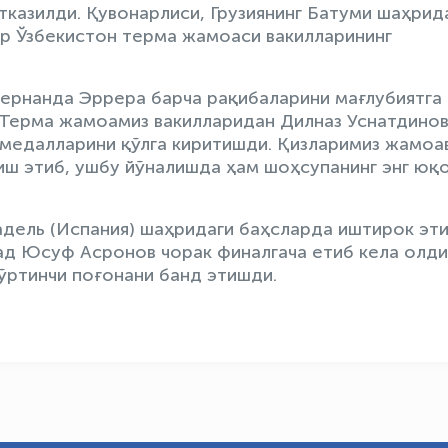
тказилди. Қувонарлиси, Грузиянинг Батуми шаҳрид
ар Ўзбекистон терма жамоаси вакилларининг
ернанда Эррера барча рақибаларини мағлубиятга
. Терма жамоамиз вакилларидан Дилназ Уснатдино
медалларини қўлга киритишди. Қизларимиз жамоа
иш этиб, ушбу йўналишда ҳам шоҳсупанинг энг юқ
адель (Испания) шаҳридаги баҳсларда иштирок эт
д Юсуф Асронов чорак финалгача етиб кела олди
ўртинчи поғонани банд этишди.