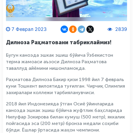
7 Феврал 2023
2839
Дилноза Раҳматовани табриклаймиз!
Бугун каноэда эшкак эшиш бўйича Ўзбекистон
терма жамоаси аъзоси Дилноза Раҳматова
таваллуд айёмини нишонламоқда.
Раҳматова Дилноза Бакир қизи 1998 йил 7 февраль
куни Тошкент вилоятида туғилган. Чирчиқ Олимпия
захиралари коллежи тарбияланувчиси.
2018 йил Индонезияда ўтган Осиё ўйинларида
каноэда эшкак эшиш бўйича жуфтлик баҳсларида
Нилуфар Зокирова билан кумуш (500 метр), яккалик
пойгасида эса (200 метр) бронза медали соҳиби
бўлди. Ёшлар ўртасида жаҳон чемпиони.