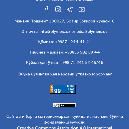
Манзил: Тошкент 100027, Ботир Зокиров кўчаси, 6
Э-почта: info@olympic.uz ,
media@olympic.uz
Қўмита: +99871 244 41 41
Тиббиёт маркази: +99855 502 88 44
Рўйхатдан ўтиш: +998 71 241 52 45/46
Обуна бўлинг ва ҳеч нарсани ўтказиб юборманг
Сайтдаги барча материаллардан қуйидаги лицензия бўйича
фойдаланиш мумкин:
Creative Commons Attribution 4.0 International