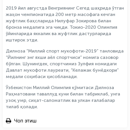
2019 йил августда Венгриянинг Сегед шаҳрида ўтган
жаҳон чемпионатида 200 метр масофага кечган
жуфтлик баҳсларида Нилуфар Зокирова билан
бронза медалига эга чиқди. Токио-2020 Олимпия
ўйинларида яккалик ва жуфтлик дастурларида
иштирок этди.
Дилноза “Миллий спорт мукофоти-2019” танловида
“Йилнинг энг яхши аёл спортчиси” номига сазовор
бўлган. Шунингдек, спортчимиз Зулфия номидаги
Давлат мукофоти лауреати, “Келажак бунёдкори”
медали соҳибаси ҳисобланади.
Ўзбекистон Миллий Олимпия қўмитаси Дилноза
Раҳматовани таваллуд куни билан табриклаб, унга
узоқ умр, сиҳат-саломатлик ва улкан ғалабалар
тилаб қолади.
Чоп этиш