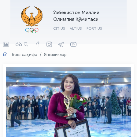
OLYMPCHIK AI - yordamchi
Ўзбекистон Миллий
Онлайн · olympic.uz
Олимпия Қўмитаси
CITIUS
ALTIUS
FORTIUS
Бош саҳифа
Янгиликлар