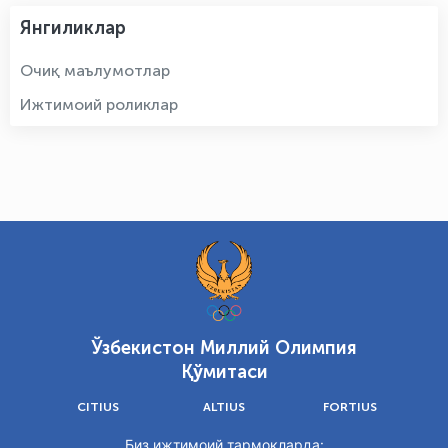
Янгиликлар
Очиқ маълумотлар
Ижтимоий роликлар
Ўзбекистон Миллий Олимпия
Қўмитаси
CITIUS
ALTIUS
FORTIUS
Биз ижтимоий тармоқларда: