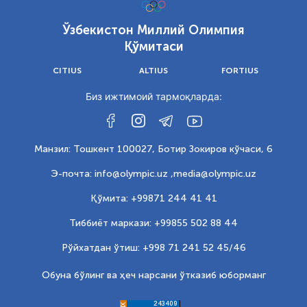
Ўзбекистон Миллий Олимпия
Қўмитаси
CITIUS
ALTIUS
FORTIUS
Биз ижтимоий тармоқларда:
Манзил: Тошкент 100027, Ботир Зокиров кўчаси, 6
Э-почта: info@olympic.uz ,
media@olympic.uz
Қўмита: +99871 244 41 41
Тиббиёт маркази: +99855 502 88 44
Рўйхатдан ўтиш: +998 71 241 52 45/46
Обуна бўлинг ва ҳеч нарсани ўтказиб юборманг