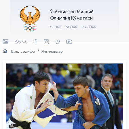
OLYMPCHIK AI - yordamchi
Ўзбекистон Миллий
Онлайн · olympic.uz
Олимпия Қўмитаси
CITIUS
ALTIUS
FORTIUS
Бош саҳифа
Янгиликлар