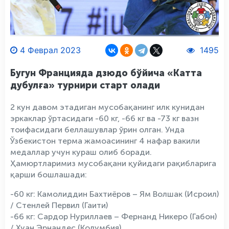
4 Феврал 2023
1495
Бугун Францияда дзюдо бўйича «Катта
дубулға» турнири старт олади
2 кун давом этадиган мусобақанинг илк кунидан
эркаклар ўртасидаги -60 кг, -66 кг ва -73 кг вазн
тоифасидаги беллашувлар ўрин олган. Унда
Ўзбекистон терма жамоасининг 4 нафар вакили
медаллар учун кураш олиб боради.
Ҳамюртларимиз мусобақани қуйидаги рақибларига
қарши бошлашади:
-60 кг: Камолиддин Бахтиёров – Ям Волшак (Исроил)
/ Стенлей Первил (Гаити)
-66 кг: Сардор Нуриллаев – Фернанд Никеро (Габон)
/ Хуан Эрнандес (Колумбия)