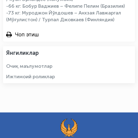
-66 кг: Бобур Ваджиев – Фелипе Пелим (Бразилия)
-73 кг: Муроджон Йўлдошев – Анхзая Лавжаргал
(Мўғулистон) / Турпал Джовкаев (Финляндия)
Чоп этиш
Янгиликлар
Очиқ маълумотлар
Ижтимоий роликлар