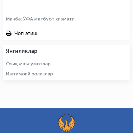
Манба: ЎФА матбуот хизмати
Чоп этиш
Янгиликлар
Очиқ маълумотлар
Ижтимоий роликлар