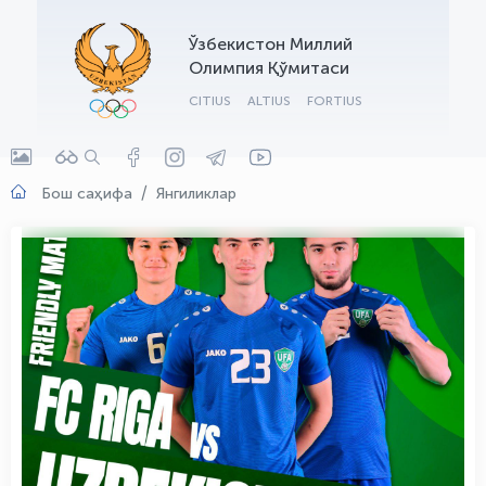
OLYMPCHIK AI - yordamchi
Ўзбекистон Миллий
Онлайн · olympic.uz
Олимпия Қўмитаси
CITIUS
ALTIUS
FORTIUS
Бош саҳифа
Янгиликлар