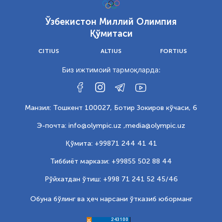
Ўзбекистон Миллий Олимпия
Қўмитаси
CITIUS
ALTIUS
FORTIUS
Биз ижтимоий тармоқларда:
Манзил: Тошкент 100027, Ботир Зокиров кўчаси, 6
Э-почта: info@olympic.uz ,
media@olympic.uz
Қўмита: +99871 244 41 41
Тиббиёт маркази: +99855 502 88 44
Рўйхатдан ўтиш: +998 71 241 52 45/46
Обуна бўлинг ва ҳеч нарсани ўтказиб юборманг