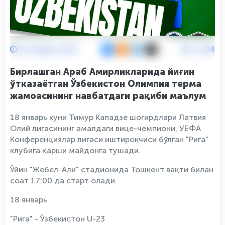
15 Январ 2023
2328
Бирлашган Араб Амирликларида йиғин
ўтказаётган Ўзбекистон Олимпия терма
жамоасининг навбатдаги рақиби маълум
18 январь куни Тимур Кападзе шогирдлари Латвия
Олий лигасининг амалдаги вице-чемпиони, УЕФА
Конференциялар лигаси иштирокчиси бўлган "Рига"
клубига қарши майдонга тушади.
Ўйин "Жебел-Али" стадионида Тошкент вақти билан
соат 17:00 да старт олади.
18 январь
"Рига" - Ўзбекистон U-23